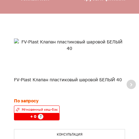
FV-Plast Клапан пластиковый шаровой БЕЛЫЙ 40
F
20
По запросу
24
Мгновенный кеш-бэк
+ 0
?
КОНСУЛЬТАЦИЯ