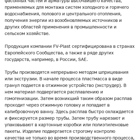
фасонных частей и арматуры высочайшего качества,
применяемых для монтажа систем холодного и горячего
водоснабжения, полового и центрального отопления,
получения энергии из возобновляемых источников и
других областей применения в промышленности и
сельском хозяйстве.
Продукция компании FV-Plast сертифицирована в странах
Европейского Сообщества, а также в ряде других
государств, например, в России, SAE.
Трубы производятся непрерывно методом шприцевания
или экструзии. В начале процесса пластмасса в виде
гранул подается в отжимное устройство (экструдер). В
нем материал подвергается расплавлению и
гомогенизации. Затем возникший таким образом расплав
проходит через отжимную головку и попадает в
калибровочную ванну. Здесь расплав быстро охлаждается
и фиксируется размер трубы. Затем трубу нарезают и
упаковывают в картонные коробки или полиэтиленовые
пакеты. Изделие подвергается строгому контролю
качества не только во время производственного процесса,