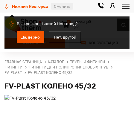
Нижний Новгород
Сменить
0 позиций
0
Ваш регион Нижний Новгород?
0 ₽
Да, верно
Нет, другой
КАТАЛОГ
КОНСУЛЬТАЦИЯ
ГЛАВНАЯ СТРАНИЦА
КАТАЛОГ
ТРУБЫ И ФИТИНГИ
ФИТИНГИ
ФИТИНГИ ДЛЯ ПОЛИПРОПИЛЕНОВЫХ ТРУБ
FV-PLAST
FV-PLAST КОЛЕНО 45/32
FV-PLAST КОЛЕНО 45/32