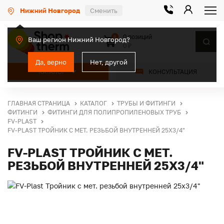
Нижний Новгород
Сменить
0 позиций
0
Ваш регион Нижний Новгород?
0 ₽
Да, верно
Нет, другой
КАТАЛОГ
КОНСУЛЬТАЦИЯ
ГЛАВНАЯ СТРАНИЦА
КАТАЛОГ
ТРУБЫ И ФИТИНГИ
ФИТИНГИ
ФИТИНГИ ДЛЯ ПОЛИПРОПИЛЕНОВЫХ ТРУБ
FV-PLAST
FV-PLAST ТРОЙНИК С МЕТ. РЕЗЬБОЙ ВНУТРЕННЕЙ 25Х3/4"
FV-PLAST ТРОЙНИК С МЕТ.
РЕЗЬБОЙ ВНУТРЕННЕЙ 25Х3/4"