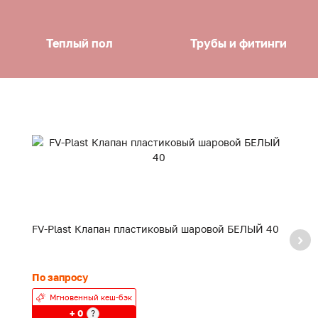
Теплый пол
Трубы и фитинги
FV-Plast Клапан пластиковый шаровой БЕЛЫЙ 40
F
20
По запросу
24
Мгновенный кеш-бэк
+ 0
?