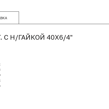
АВКА
 С Н/ГАЙКОЙ 40Х6/4"
t
Я
0
к
й