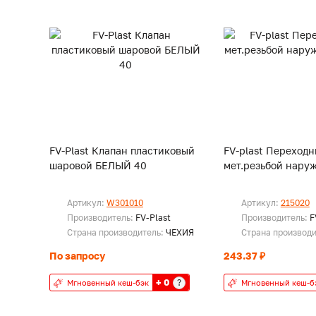
FV-Plast Клапан пластиковый
FV-plast Переходн
шаровой БЕЛЫЙ 40
мет.резьбой наруж
Артикул:
W301010
Артикул:
215020
Производитель:
FV-Plast
Производитель:
F
Страна производитель:
ЧЕХИЯ
Страна производ
По запросу
243.37 ₽
+ 0
?
Мгновенный кеш-бэк
Мгновенный кеш-б