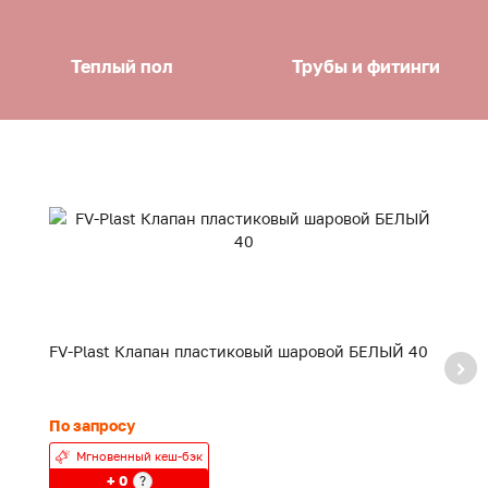
Теплый пол
Трубы и фитинги
FV-Plast Клапан пластиковый шаровой БЕЛЫЙ 40
F
20
По запросу
24
Мгновенный кеш-бэк
+ 0
?