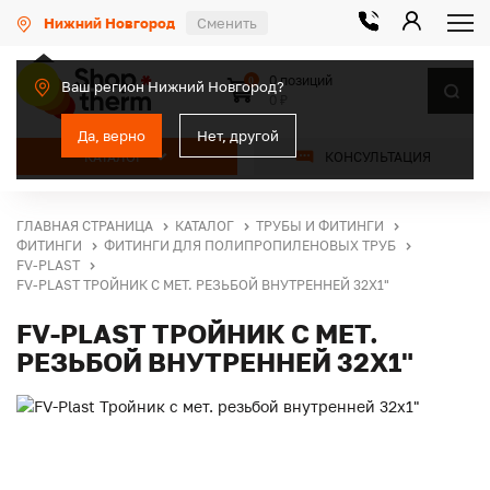
Нижний Новгород
Сменить
0 позиций
0
Ваш регион Нижний Новгород?
0 ₽
Да, верно
Нет, другой
КАТАЛОГ
КОНСУЛЬТАЦИЯ
ГЛАВНАЯ СТРАНИЦА
КАТАЛОГ
ТРУБЫ И ФИТИНГИ
ФИТИНГИ
ФИТИНГИ ДЛЯ ПОЛИПРОПИЛЕНОВЫХ ТРУБ
FV-PLAST
FV-PLAST ТРОЙНИК С МЕТ. РЕЗЬБОЙ ВНУТРЕННЕЙ 32Х1"
FV-PLAST ТРОЙНИК С МЕТ.
РЕЗЬБОЙ ВНУТРЕННЕЙ 32Х1"