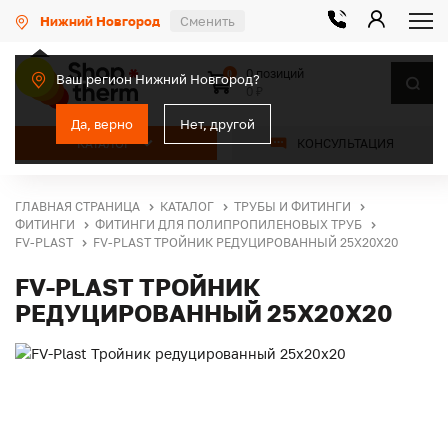
Нижний Новгород
Сменить
0 позиций
0
Ваш регион Нижний Новгород?
0 ₽
Да, верно
Нет, другой
КАТАЛОГ
КОНСУЛЬТАЦИЯ
ГЛАВНАЯ СТРАНИЦА
КАТАЛОГ
ТРУБЫ И ФИТИНГИ
ФИТИНГИ
ФИТИНГИ ДЛЯ ПОЛИПРОПИЛЕНОВЫХ ТРУБ
FV-PLAST
FV-PLAST ТРОЙНИК РЕДУЦИРОВАННЫЙ 25Х20Х20
FV-PLAST ТРОЙНИК
РЕДУЦИРОВАННЫЙ 25Х20Х20