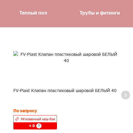
Теплый пол
Трубы и фитинги
FV-Plast Клапан пластиковый шаровой БЕЛЫЙ 40
F
20
По запросу
24
Мгновенный кеш-бэк
+ 0
?