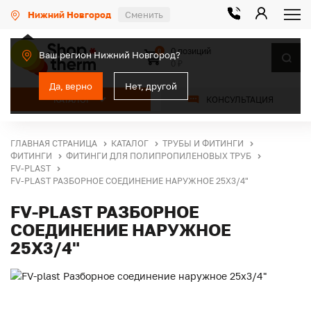
Нижний Новгород
Сменить
0 позиций
0
Ваш регион Нижний Новгород?
0 ₽
Да, верно
Нет, другой
КАТАЛОГ
КОНСУЛЬТАЦИЯ
ГЛАВНАЯ СТРАНИЦА
КАТАЛОГ
ТРУБЫ И ФИТИНГИ
ФИТИНГИ
ФИТИНГИ ДЛЯ ПОЛИПРОПИЛЕНОВЫХ ТРУБ
FV-PLAST
FV-PLAST РАЗБОРНОЕ СОЕДИНЕНИЕ НАРУЖНОЕ 25Х3/4"
FV-PLAST РАЗБОРНОЕ
СОЕДИНЕНИЕ НАРУЖНОЕ
25Х3/4"