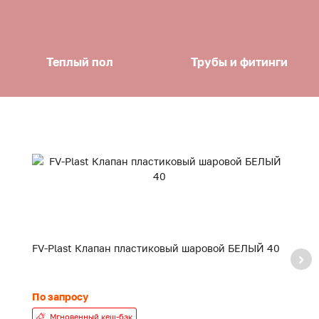
Теплый пол
Трубы и фитинги
FV-Plast Клапан пластиковый шаровой БЕЛЫЙ 40
F
20
По запросу
24
Мгновенный кеш-бэк