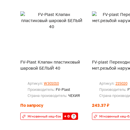
FV-Plast Клапан пластиковый
FV-plast Переходн
шаровой БЕЛЫЙ 40
мет.резьбой наруж
Артикул:
W301010
Артикул:
215020
Производитель:
FV-Plast
Производитель:
F
Страна производитель:
ЧЕХИЯ
Страна производ
По запросу
243.37 ₽
+ 0
?
Мгновенный кеш-бэк
Мгновенный кеш-б