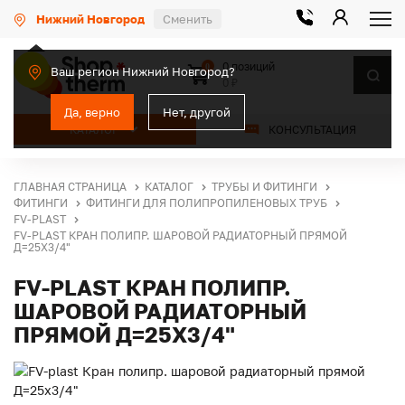
Нижний Новгород
Сменить
0 позиций
0
Ваш регион Нижний Новгород?
0 ₽
Да, верно
Нет, другой
КАТАЛОГ
КОНСУЛЬТАЦИЯ
ГЛАВНАЯ СТРАНИЦА
КАТАЛОГ
ТРУБЫ И ФИТИНГИ
ФИТИНГИ
ФИТИНГИ ДЛЯ ПОЛИПРОПИЛЕНОВЫХ ТРУБ
FV-PLAST
FV-PLAST КРАН ПОЛИПР. ШАРОВОЙ РАДИАТОРНЫЙ ПРЯМОЙ
Д=25Х3/4"
FV-PLAST КРАН ПОЛИПР.
ШАРОВОЙ РАДИАТОРНЫЙ
ПРЯМОЙ Д=25Х3/4"