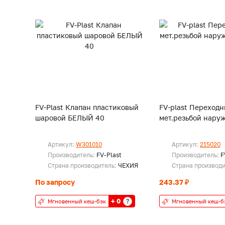
FV-Plast Клапан пластиковый
FV-plast Переходн
шаровой БЕЛЫЙ 40
мет.резьбой наруж
Артикул:
W301010
Артикул:
215020
Производитель:
FV-Plast
Производитель:
F
Страна производитель:
ЧЕХИЯ
Страна производ
По запросу
243.37 ₽
+ 0
?
Мгновенный кеш-бэк
Мгновенный кеш-б