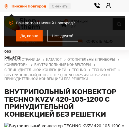
Нижний Новгород
Сменить
0 позиций
0
Ваш регион Нижний Новгород?
0 ₽
Да, верно
Нет, другой
КАТАЛОГ
КОНСУЛЬТАЦИЯ
ГЛАВНАЯ СТРАНИЦА
КАТАЛОГ
ОТОПИТЕЛЬНЫЕ ПРИБОРЫ
КОНВЕКТОРЫ
ВНУТРИПОЛЬНЫЕ КОНВЕКТОРЫ
С ПРИНУДИТЕЛЬНОЙ КОНВЕКЦИЕЙ
TECHNO
TECHNO VENT
ВНУТРИПОЛЬНЫЙ КОНВЕКТОР TECHNO KVZV 420-105-1200 С
ПРИНУДИТЕЛЬНОЙ КОНВЕКЦИЕЙ БЕЗ РЕШЕТКИ
ВНУТРИПОЛЬНЫЙ КОНВЕКТОР
TECHNO KVZV 420-105-1200 С
ПРИНУДИТЕЛЬНОЙ
КОНВЕКЦИЕЙ БЕЗ РЕШЕТКИ