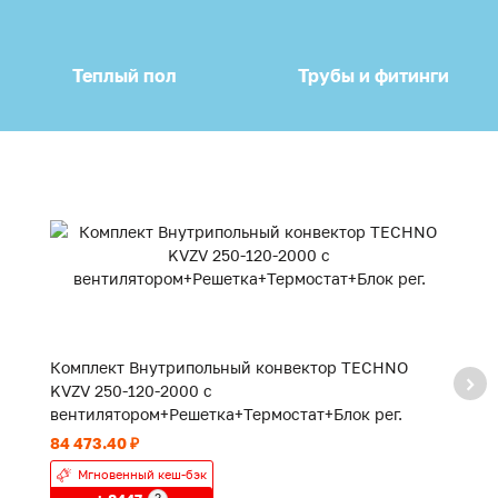
Теплый пол
Трубы и фитинги
Комплект Внутрипольный конвектор TECHNO
К
KVZV 250-120-2000 с
K
вентилятором+Решетка+Термостат+Блок рег.
в
84 473.40 ₽
55
Мгновенный кеш-бэк