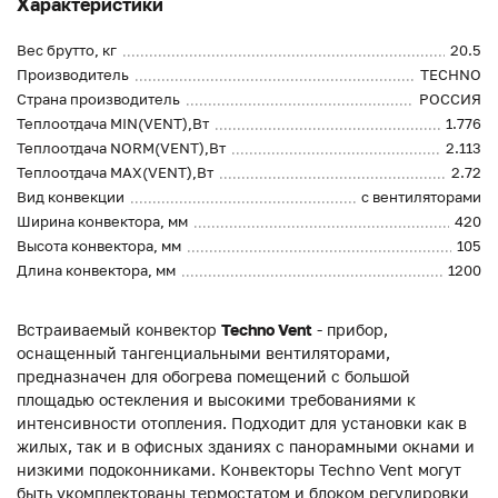
Характеристики
Вес брутто, кг
20.5
Производитель
TECHNO
Страна производитель
РОССИЯ
Теплоотдача MIN(VENT),Вт
1.776
Теплоотдача NORM(VENT),Вт
2.113
Теплоотдача MAX(VENT),Вт
2.72
Вид конвекции
с вентиляторами
Ширина конвектора, мм
420
Высота конвектора, мм
105
Длина конвектора, мм
1200
Встраиваемый конвектор
Techno Vent
- прибор,
оснащенный тангенциальными вентиляторами,
предназначен для обогрева помещений с большой
площадью остекления и высокими требованиями к
интенсивности отопления. Подходит для установки как в
жилых, так и в офисных зданиях с панорамными окнами и
низкими подоконниками. Конвекторы Techno Vent могут
быть укомплектованы термостатом и блоком регулировки