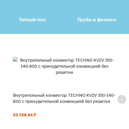
Теплый пол
Трубы и фитинги
Внутрипольный конвектор TECHNO KVZV 350-140-
В
800 с принудительной конвекцией без решетки
9
33 736.94 ₽
35