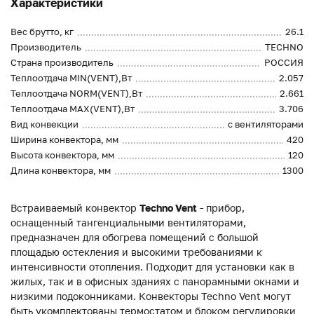
Характеристики
Вес брутто, кг
26.1
Производитель
TECHNO
Страна производитель
РОССИЯ
Теплоотдача MIN(VENT),Вт
2.057
Теплоотдача NORM(VENT),Вт
2.661
Теплоотдача MAX(VENT),Вт
3.706
Вид конвекции
с вентиляторами
Ширина конвектора, мм
420
Высота конвектора, мм
120
Длина конвектора, мм
1300
Встраиваемый конвектор
Techno Vent
- прибор,
оснащенный тангенциальными вентиляторами,
предназначен для обогрева помещений с большой
площадью остекления и высокими требованиями к
интенсивности отопления. Подходит для установки как в
жилых, так и в офисных зданиях с панорамными окнами и
низкими подоконниками. Конвекторы Techno Vent могут
быть укомплектованы термостатом и блоком регулировки