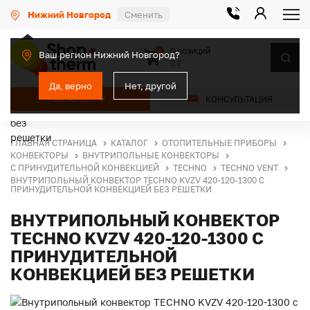
Нижний Новгород
Сменить
0 позиций
0
Ваш регион Нижний Новгород?
0 ₽
Да, верно
Нет, другой
КАТАЛОГ
КОНСУЛЬТАЦИЯ
ГЛАВНАЯ СТРАНИЦА
КАТАЛОГ
ОТОПИТЕЛЬНЫЕ ПРИБОРЫ
КОНВЕКТОРЫ
ВНУТРИПОЛЬНЫЕ КОНВЕКТОРЫ
С ПРИНУДИТЕЛЬНОЙ КОНВЕКЦИЕЙ
TECHNO
TECHNO VENT
ВНУТРИПОЛЬНЫЙ КОНВЕКТОР TECHNO KVZV 420-120-1300 С
ПРИНУДИТЕЛЬНОЙ КОНВЕКЦИЕЙ БЕЗ РЕШЕТКИ
ВНУТРИПОЛЬНЫЙ КОНВЕКТОР
TECHNO KVZV 420-120-1300 С
ПРИНУДИТЕЛЬНОЙ
КОНВЕКЦИЕЙ БЕЗ РЕШЕТКИ