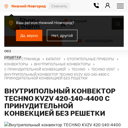
Нижний Новгород
Сменить
0 позиций
0
Ваш регион Нижний Новгород?
0 ₽
Да, верно
Нет, другой
КАТАЛОГ
КОНСУЛЬТАЦИЯ
ГЛАВНАЯ СТРАНИЦА
КАТАЛОГ
ОТОПИТЕЛЬНЫЕ ПРИБОРЫ
КОНВЕКТОРЫ
ВНУТРИПОЛЬНЫЕ КОНВЕКТОРЫ
С ПРИНУДИТЕЛЬНОЙ КОНВЕКЦИЕЙ
TECHNO
TECHNO VENT
ВНУТРИПОЛЬНЫЙ КОНВЕКТОР TECHNO KVZV 420-140-4400 С
ПРИНУДИТЕЛЬНОЙ КОНВЕКЦИЕЙ БЕЗ РЕШЕТКИ
ВНУТРИПОЛЬНЫЙ КОНВЕКТОР
TECHNO KVZV 420-140-4400 С
ПРИНУДИТЕЛЬНОЙ
КОНВЕКЦИЕЙ БЕЗ РЕШЕТКИ