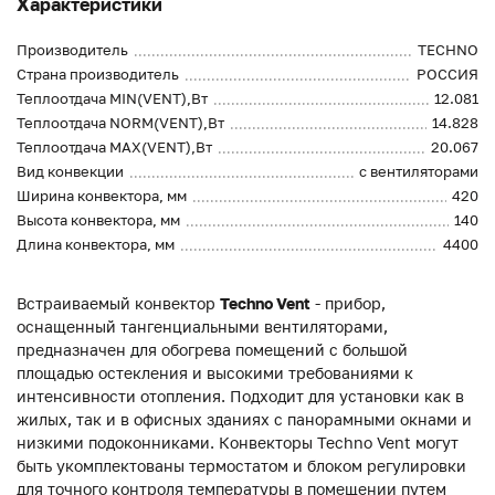
Характеристики
Производитель
TECHNO
Страна производитель
РОССИЯ
Теплоотдача MIN(VENT),Вт
12.081
Теплоотдача NORM(VENT),Вт
14.828
Теплоотдача MAX(VENT),Вт
20.067
Вид конвекции
с вентиляторами
Ширина конвектора, мм
420
Высота конвектора, мм
140
Длина конвектора, мм
4400
Встраиваемый конвектор
Techno Vent
- прибор,
оснащенный тангенциальными вентиляторами,
предназначен для обогрева помещений с большой
площадью остекления и высокими требованиями к
интенсивности отопления. Подходит для установки как в
жилых, так и в офисных зданиях с панорамными окнами и
низкими подоконниками. Конвекторы Techno Vent могут
быть укомплектованы термостатом и блоком регулировки
для точного контроля температуры в помещении путем