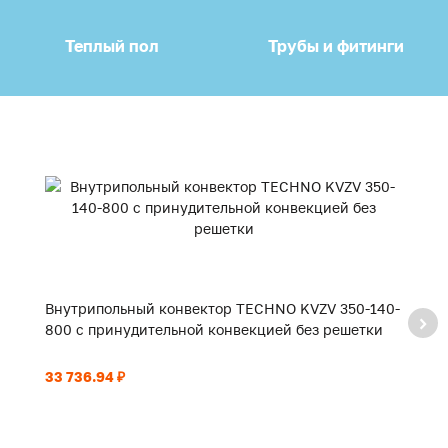
Теплый пол
Трубы и фитинги
Внутрипольный конвектор TECHNO KVZV 350-140-
В
800 с принудительной конвекцией без решетки
9
33 736.94 ₽
35