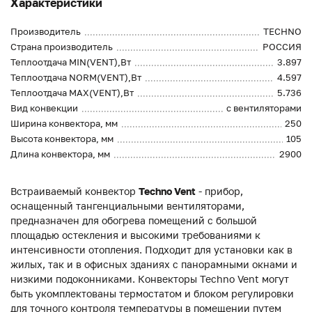
Характеристики
Производитель
TECHNO
Страна производитель
РОССИЯ
Теплоотдача MIN(VENT),Вт
3.897
Теплоотдача NORM(VENT),Вт
4.597
Теплоотдача MAX(VENT),Вт
5.736
Вид конвекции
с вентиляторами
Ширина конвектора, мм
250
Высота конвектора, мм
105
Длина конвектора, мм
2900
Встраиваемый конвектор
Techno Vent
- прибор,
оснащенный тангенциальными вентиляторами,
предназначен для обогрева помещений с большой
площадью остекления и высокими требованиями к
интенсивности отопления. Подходит для установки как в
жилых, так и в офисных зданиях с панорамными окнами и
низкими подоконниками. Конвекторы Techno Vent могут
быть укомплектованы термостатом и блоком регулировки
для точного контроля температуры в помещении путем