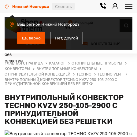
Нижний Новгород
Сменить
0 позиций
0
Ваш регион Нижний Новгород?
0 ₽
Да, верно
Нет, другой
КАТАЛОГ
КОНСУЛЬТАЦИЯ
ГЛАВНАЯ СТРАНИЦА
КАТАЛОГ
ОТОПИТЕЛЬНЫЕ ПРИБОРЫ
КОНВЕКТОРЫ
ВНУТРИПОЛЬНЫЕ КОНВЕКТОРЫ
С ПРИНУДИТЕЛЬНОЙ КОНВЕКЦИЕЙ
TECHNO
TECHNO VENT
ВНУТРИПОЛЬНЫЙ КОНВЕКТОР TECHNO KVZV 250-105-2900 С
ПРИНУДИТЕЛЬНОЙ КОНВЕКЦИЕЙ БЕЗ РЕШЕТКИ
ВНУТРИПОЛЬНЫЙ КОНВЕКТОР
TECHNO KVZV 250-105-2900 С
ПРИНУДИТЕЛЬНОЙ
КОНВЕКЦИЕЙ БЕЗ РЕШЕТКИ