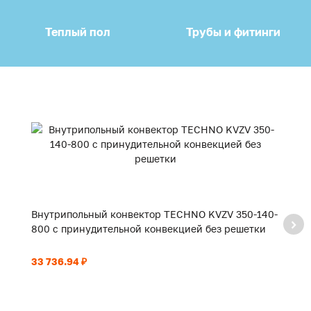
Теплый пол
Трубы и фитинги
Внутрипольный конвектор TECHNO KVZV 350-140-
В
800 с принудительной конвекцией без решетки
9
33 736.94 ₽
35