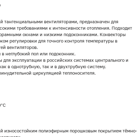
0
й тангенциальными вентиляторами, предназначен для
сокими требованиями к интенсивности отопления. Подходит
панорамными окнами и низкими подоконниками. Конвекторы
оком регулировки для точного контроля температуры в
ей вентиляторов.
 в неглубокий пол или подоконник.
 для эксплуатации в российских системах центрального и
как в однотрубную, так и в двухтрубную систему.
ринудительной циркуляцией теплоносителя.
0°С
тый износостойким полиэфирным порошковым покрытием тёмно-