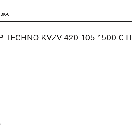
АВКА
TECHNO KVZV 420-105-1500 С
2
O
Я
3
6
5
и
0
5