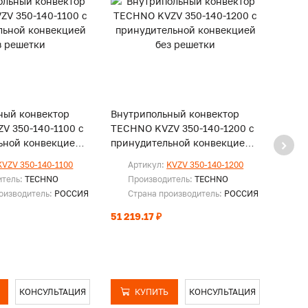
ный конвектор
Внутрипольный конвектор
Внут
V 350-140-1100 с
TECHNO KVZV 350-140-1200 с
TECH
ьной конвекцией
принудительной конвекцией
прин
и
без решетки
без р
KVZV 350-140-1100
Артикул:
KVZV 350-140-1200
Ар
итель:
TECHNO
Производитель:
TECHNO
Пр
оизводитель:
РОССИЯ
Страна производитель:
РОССИЯ
Ст
51 219.17 ₽
53 74
КОНСУЛЬТАЦИЯ
КУПИТЬ
КОНСУЛЬТАЦИЯ