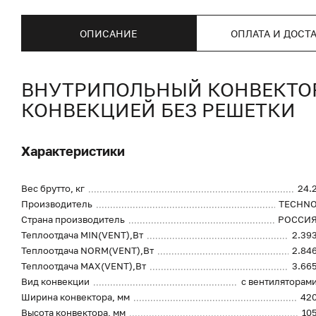
ОПИСАНИЕ
ОПЛАТА И ДОСТ
ВНУТРИПОЛЬНЫЙ КОНВЕКТОР 
КОНВЕКЦИЕЙ БЕЗ РЕШЕТКИ
Характеристики
Вес брутто, кг
24.
Производитель
TECHN
Страна производитель
РОССИ
Теплоотдача MIN(VENT),Вт
2.39
Теплоотдача NORM(VENT),Вт
2.84
Теплоотдача MAX(VENT),Вт
3.66
Вид конвекции
с вентиляторам
Ширина конвектора, мм
42
Высота конвектора, мм
10