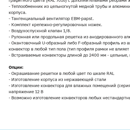
графитного цвета (RAL 7016) с дополнительными ребрами 
- Теплообменник из цельногнутой медной трубы и алюмин
корпуса.
- Тангенциальный вентилятор EBM-papst.
- Комплект крепежно-регулировочных ножек.
- Воздухоспускной клапан 1/8.
- Рулонная или продольная решетка из анодированного ал
- Окантовочный U-образный либо F-образный профиль из а
конвектор в любой тип пола (тип профиля рамки не влияет
- Встраиваемые конвекторы длиной до 2400 мм - цельные,
Опции:
- Окрашивание решетки в любой цвет по шкале RAL
- Изготовление корпуса из нержавеющей стали
- Изготовление конвектора для влажных помещений (сери
напряжение 12 В
- Возможно изготовление конвекторов любых нестандартн