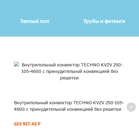
Теплый пол
Трубы и фитинги
Внутрипольный конвектор TECHNO KVZV 250-105-
В
4600 с принудительной конвекцией без решетки
4
123 917.42 ₽
12