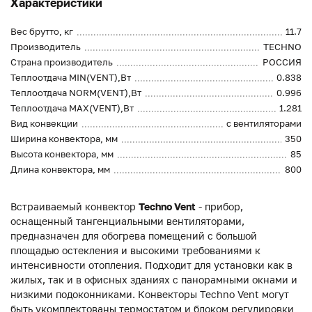
Характеристики
Вес брутто, кг
11.7
Производитель
TECHNO
Страна производитель
РОССИЯ
Теплоотдача MIN(VENT),Вт
0.838
Теплоотдача NORM(VENT),Вт
0.996
Теплоотдача MAX(VENT),Вт
1.281
Вид конвекции
с вентиляторами
Ширина конвектора, мм
350
Высота конвектора, мм
85
Длина конвектора, мм
800
Встраиваемый конвектор
Techno Vent
- прибор,
оснащенный тангенциальными вентиляторами,
предназначен для обогрева помещений с большой
площадью остекления и высокими требованиями к
интенсивности отопления. Подходит для установки как в
жилых, так и в офисных зданиях с панорамными окнами и
низкими подоконниками. Конвекторы Techno Vent могут
быть укомплектованы термостатом и блоком регулировки