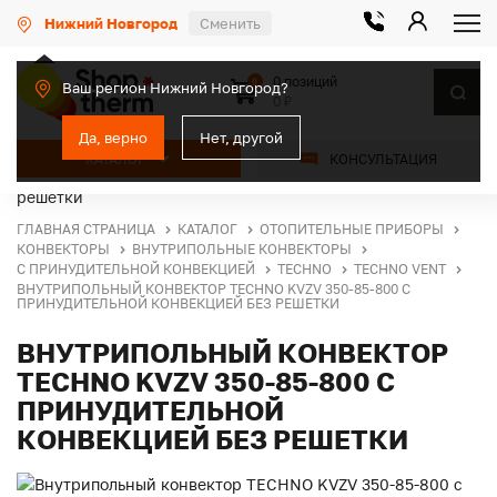
Нижний Новгород
Сменить
0 позиций
0
Ваш регион Нижний Новгород?
0 ₽
Да, верно
Нет, другой
КАТАЛОГ
КОНСУЛЬТАЦИЯ
ГЛАВНАЯ СТРАНИЦА
КАТАЛОГ
ОТОПИТЕЛЬНЫЕ ПРИБОРЫ
КОНВЕКТОРЫ
ВНУТРИПОЛЬНЫЕ КОНВЕКТОРЫ
С ПРИНУДИТЕЛЬНОЙ КОНВЕКЦИЕЙ
TECHNO
TECHNO VENT
ВНУТРИПОЛЬНЫЙ КОНВЕКТОР TECHNO KVZV 350-85-800 С
ПРИНУДИТЕЛЬНОЙ КОНВЕКЦИЕЙ БЕЗ РЕШЕТКИ
ВНУТРИПОЛЬНЫЙ КОНВЕКТОР
TECHNO KVZV 350-85-800 С
ПРИНУДИТЕЛЬНОЙ
КОНВЕКЦИЕЙ БЕЗ РЕШЕТКИ