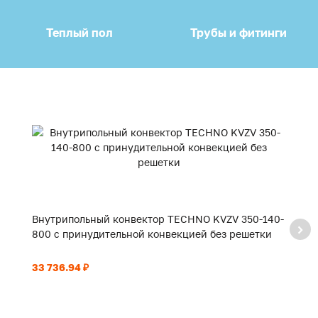
Теплый пол
Трубы и фитинги
Внутрипольный конвектор TECHNO KVZV 350-140-
В
800 с принудительной конвекцией без решетки
9
33 736.94 ₽
35