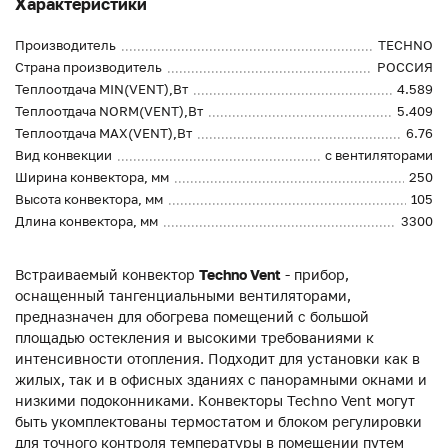
Характеристики
Производитель
TECHNO
Страна производитель
РОССИЯ
Теплоотдача MIN(VENT),Вт
4.589
Теплоотдача NORM(VENT),Вт
5.409
Теплоотдача MAX(VENT),Вт
6.76
Вид конвекции
с вентиляторами
Ширина конвектора, мм
250
Высота конвектора, мм
105
Длина конвектора, мм
3300
Встраиваемый конвектор
Techno Vent
- прибор,
оснащенный тангенциальными вентиляторами,
предназначен для обогрева помещений с большой
площадью остекления и высокими требованиями к
интенсивности отопления. Подходит для установки как в
жилых, так и в офисных зданиях с панорамными окнами и
низкими подоконниками. Конвекторы Techno Vent могут
быть укомплектованы термостатом и блоком регулировки
для точного контроля температуры в помещении путем