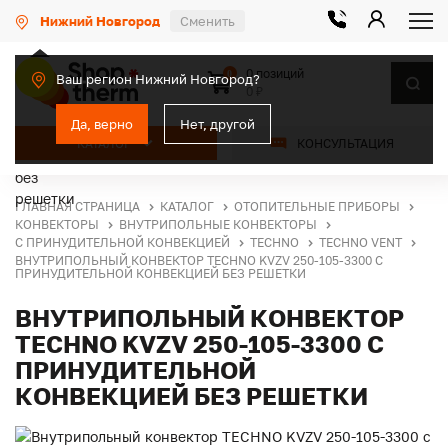
Нижний Новгород
Сменить
0 позиций
0
Ваш регион Нижний Новгород?
0 ₽
Да, верно
Нет, другой
КАТАЛОГ
КОНСУЛЬТАЦИЯ
ГЛАВНАЯ СТРАНИЦА
КАТАЛОГ
ОТОПИТЕЛЬНЫЕ ПРИБОРЫ
КОНВЕКТОРЫ
ВНУТРИПОЛЬНЫЕ КОНВЕКТОРЫ
С ПРИНУДИТЕЛЬНОЙ КОНВЕКЦИЕЙ
TECHNO
TECHNO VENT
ВНУТРИПОЛЬНЫЙ КОНВЕКТОР TECHNO KVZV 250-105-3300 С
ПРИНУДИТЕЛЬНОЙ КОНВЕКЦИЕЙ БЕЗ РЕШЕТКИ
ВНУТРИПОЛЬНЫЙ КОНВЕКТОР
TECHNO KVZV 250-105-3300 С
ПРИНУДИТЕЛЬНОЙ
КОНВЕКЦИЕЙ БЕЗ РЕШЕТКИ