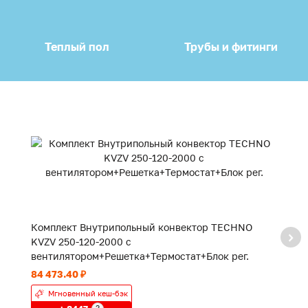
Теплый пол
Трубы и фитинги
Комплект Внутрипольный конвектор TECHNO
К
KVZV 250-120-2000 с
K
вентилятором+Решетка+Термостат+Блок рег.
в
84 473.40 ₽
55
Мгновенный кеш-бэк