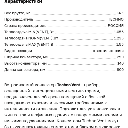
Характеристики
Вес брутто, кг
14.1
Производитель
TECHNO
Страна производитель
РОССИЯ
Теплоотдача MIN(VENT),Вт
1.056
Теплоотдача NORM(VENT),Вт
1.235
Теплоотдача MAX(VENT),Вт
1.55
Вид конвекции
с вентиляторами
Ширина конвектора, мм
250
Высота конвектора, мм
140
Длина конвектора, мм
800
Встраиваемый конвектор
Techno Vent
- прибор,
оснащенный тангенциальными вентиляторами,
предназначен для обогрева помещений с большой
площадью остекления и высокими требованиями к
интенсивности отопления. Подходит для установки как в
жилых, так и в офисных зданиях с панорамными окнами и
низкими подоконниками. Конвекторы Techno Vent могут
быть укомплектованы термостатом и блоком регулировки