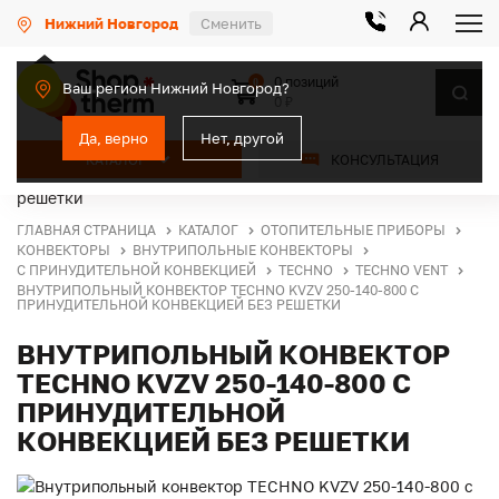
Нижний Новгород
Сменить
0 позиций
0
Ваш регион Нижний Новгород?
0 ₽
Да, верно
Нет, другой
КАТАЛОГ
КОНСУЛЬТАЦИЯ
ГЛАВНАЯ СТРАНИЦА
КАТАЛОГ
ОТОПИТЕЛЬНЫЕ ПРИБОРЫ
КОНВЕКТОРЫ
ВНУТРИПОЛЬНЫЕ КОНВЕКТОРЫ
С ПРИНУДИТЕЛЬНОЙ КОНВЕКЦИЕЙ
TECHNO
TECHNO VENT
ВНУТРИПОЛЬНЫЙ КОНВЕКТОР TECHNO KVZV 250-140-800 С
ПРИНУДИТЕЛЬНОЙ КОНВЕКЦИЕЙ БЕЗ РЕШЕТКИ
ВНУТРИПОЛЬНЫЙ КОНВЕКТОР
TECHNO KVZV 250-140-800 С
ПРИНУДИТЕЛЬНОЙ
КОНВЕКЦИЕЙ БЕЗ РЕШЕТКИ