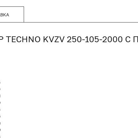
АВКА
TECHNO KVZV 250-105-2000 С
5
O
Я
9
5
6
и
0
5