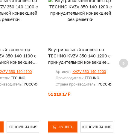
ный конвектор
Внутрипольный конвектор
Внут
V 350-140-1100 с
TECHNO KVZV 350-140-1200 с
TECH
ьной конвекцией
принудительной конвекцией
прин
и
без решетки
без р
KVZV 350-140-1100
Артикул:
KVZV 350-140-1200
Ар
итель:
TECHNO
Производитель:
TECHNO
Пр
оизводитель:
РОССИЯ
Страна производитель:
РОССИЯ
Ст
51 219.17 ₽
53 74
КОНСУЛЬТАЦИЯ
КУПИТЬ
КОНСУЛЬТАЦИЯ