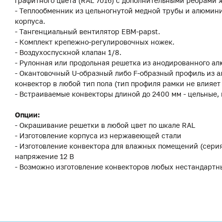
графитного цвета (RAL 7016) с дополнительными ребрами 
- Теплообменник из цельногнутой медной трубы и алюмин
корпуса.
- Тангенциальный вентилятор EBM-papst.
- Комплект крепежно-регулировочных ножек.
- Воздухоспускной клапан 1/8.
- Рулонная или продольная решетка из анодированного ал
- Окантовочный U-образный либо F-образный профиль из а
конвектор в любой тип пола (тип профиля рамки не влияет
- Встраиваемые конвекторы длиной до 2400 мм - цельные,
Опции:
- Окрашивание решетки в любой цвет по шкале RAL
- Изготовление корпуса из нержавеющей стали
- Изготовление конвектора для влажных помещений (сери
напряжение 12 В
- Возможно изготовление конвекторов любых нестандартн