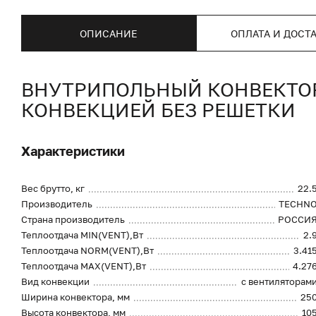
ОПИСАНИЕ
ОПЛАТА И ДОСТ
ВНУТРИПОЛЬНЫЙ КОНВЕКТОР 
КОНВЕКЦИЕЙ БЕЗ РЕШЕТКИ
Характеристики
Вес брутто, кг
22.
Производитель
TECHN
Страна производитель
РОССИ
Теплоотдача MIN(VENT),Вт
2.
Теплоотдача NORM(VENT),Вт
3.41
Теплоотдача MAX(VENT),Вт
4.27
Вид конвекции
с вентиляторам
Ширина конвектора, мм
25
Высота конвектора, мм
10