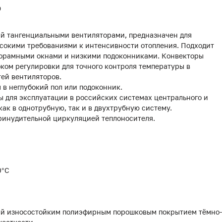
0
й тангенциальными вентиляторами, предназначен для
сокими требованиями к интенсивности отопления. Подходит
панорамными окнами и низкими подоконниками. Конвекторы
оком регулировки для точного контроля температуры в
ей вентиляторов.
 в неглубокий пол или подоконник.
 для эксплуатации в российских системах центрального и
как в однотрубную, так и в двухтрубную систему.
ринудительной циркуляцией теплоносителя.
0°С
тый износостойким полиэфирным порошковым покрытием тёмно-