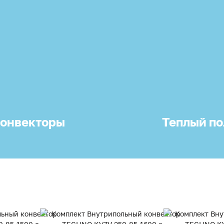
онвекторы
Теплый по