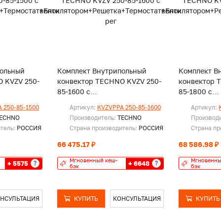
польный
Комплект Внутрипольный
Комплект В
 KVZV 250-
конвектор TECHNO KVZV 250-
конвектор 
85-1600 с
85-1800 с
шетка+Термостат+Блок
вентилятором+Решетка+Термостат+Блок
вентилятор
 250-85-1500
Артикул:
KVZVPPA 250-85-1600
Артикул:
рег
рег.
ECHNO
Производитель:
TECHNO
Производ
итель:
РОССИЯ
Страна производитель:
РОССИЯ
Страна пр
66 475.17 ₽
68 586.98 ₽
Мгновенный кеш-
Мгновенны
+ 5575
+ 6648
?
?
бэк
бэк
НСУЛЬТАЦИЯ
КУПИТЬ
КОНСУЛЬТАЦИЯ
КУПИТЬ