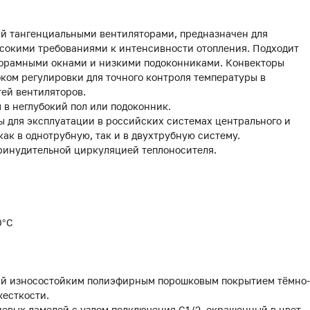
й тангенциальными вентиляторами, предназначен для
сокими требованиями к интенсивности отопления. Подходит
панорамными окнами и низкими подоконниками. Конвекторы
оком регулировки для точного контроля температуры в
ей вентиляторов.
 в неглубокий пол или подоконник.
 для эксплуатации в российских системах центрального и
как в однотрубную, так и в двухтрубную систему.
ринудительной циркуляцией теплоносителя.
0°С
тый износостойким полиэфирным порошковым покрытием тёмно-
жесткости.
иевых ламелей с узлом подключения G1/2, окрашенный в цвет