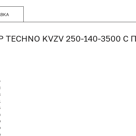
АВКА
TECHNO KVZV 250-140-3500 С
O
Я
8
1
6
и
0
0
0