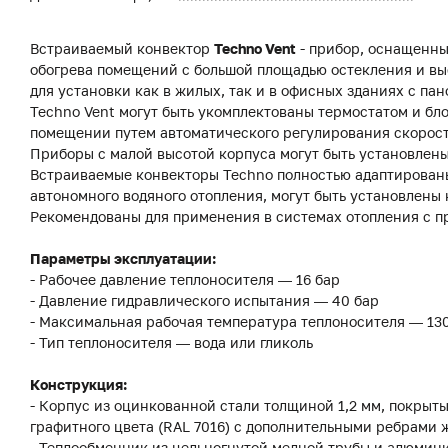
Встраиваемый конвектор
Techno Vent
- прибор, оснащенны
обогрева помещений с большой площадью остекления и вы
для установки как в жилых, так и в офисных зданиях с 
Techno Vent могут быть укомплектованы термостатом и бл
помещении путем автоматического регулирования скорост
Приборы с малой высотой корпуса могут быть установлены
Встраиваемые конвекторы Techno полностью адаптированы
автономного водяного отопления, могут быть установлены 
Рекомендованы для применения в системах отопления с п
Параметры эксплуатации:
- Рабочее давление теплоносителя — 16 бар
- Давление гидравлического испытания — 40 бар
- Максимальная рабочая температура теплоносителя — 13
- Тип теплоносителя — вода или гликоль
Конструкция:
- Корпус из оцинкованной стали толщиной 1,2 мм, покры
графитного цвета (RAL 7016) с дополнительными ребрами 
- Теплообменник из цельногнутой медной трубы и алюмин