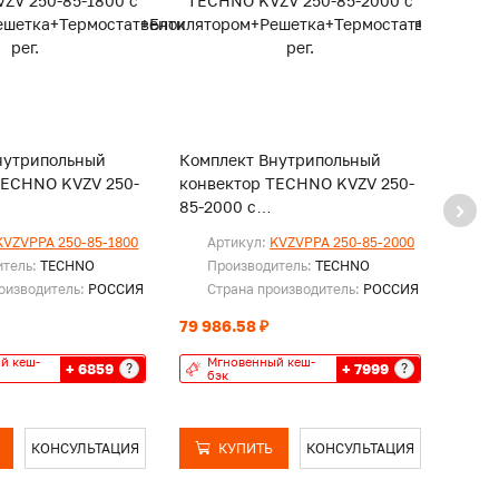
нутрипольный
Комплект Внутрипольный
Комп
TECHNO KVZV 250-
конвектор TECHNO KVZV 250-
конв
85-2000 с
85-22
ом+Решетка+Термостат+Блок
вентилятором+Решетка+Термостат+Бло
вент
KVZVPPA 250-85-1800
Артикул:
KVZVPPA 250-85-2000
Ар
рег.
рег.
итель:
TECHNO
Производитель:
TECHNO
Пр
оизводитель:
РОССИЯ
Страна производитель:
РОССИЯ
Ст
79 986.58 ₽
82 41
й кеш-
Мгновенный кеш-
Мг
+ 6859
+ 7999
?
?
бэк
бэ
КОНСУЛЬТАЦИЯ
КУПИТЬ
КОНСУЛЬТАЦИЯ