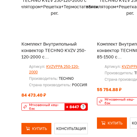
Комплект Внутрипольный
Комплект Внутри
конвектор TECHNO KVZV 250-
конвектор TECHNO
120-2000 с
85-1500 с
вентилятором+Решетка+Термостат+Блок
вентилятором+Ре
Артикул:
KVZVPPA 250-120-
Артикул:
KVZVPPA
рег.
рег.
2000
Производитель:
T
Производитель:
TECHNO
Страна производ
Страна производитель:
РОССИЯ
55 754.88 ₽
84 473.40 ₽
Мгновенный кеш-
бэк
Мгновенный кеш-
+ 8447
?
бэк
КУПИТЬ
КО
КУПИТЬ
КОНСУЛЬТАЦИЯ