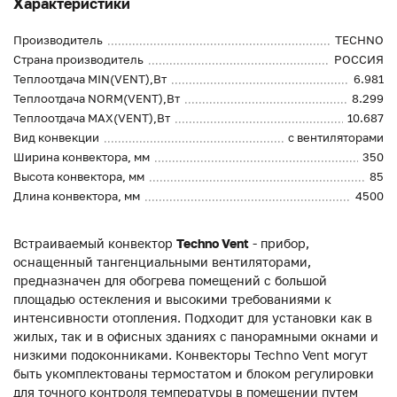
Характеристики
Производитель
TECHNO
Страна производитель
РОССИЯ
Теплоотдача MIN(VENT),Вт
6.981
Теплоотдача NORM(VENT),Вт
8.299
Теплоотдача MAX(VENT),Вт
10.687
Вид конвекции
с вентиляторами
Ширина конвектора, мм
350
Высота конвектора, мм
85
Длина конвектора, мм
4500
Встраиваемый конвектор
Techno Vent
- прибор,
оснащенный тангенциальными вентиляторами,
предназначен для обогрева помещений с большой
площадью остекления и высокими требованиями к
интенсивности отопления. Подходит для установки как в
жилых, так и в офисных зданиях с панорамными окнами и
низкими подоконниками. Конвекторы Techno Vent могут
быть укомплектованы термостатом и блоком регулировки
для точного контроля температуры в помещении путем