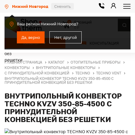
Нижний Новгород
Сменить
0 позиций
0
Ваш регион Нижний Новгород?
0 ₽
Да, верно
Нет, другой
КАТАЛОГ
КОНСУЛЬТАЦИЯ
ГЛАВНАЯ СТРАНИЦА
КАТАЛОГ
ОТОПИТЕЛЬНЫЕ ПРИБОРЫ
КОНВЕКТОРЫ
ВНУТРИПОЛЬНЫЕ КОНВЕКТОРЫ
С ПРИНУДИТЕЛЬНОЙ КОНВЕКЦИЕЙ
TECHNO
TECHNO VENT
ВНУТРИПОЛЬНЫЙ КОНВЕКТОР TECHNO KVZV 350-85-4500 С
ПРИНУДИТЕЛЬНОЙ КОНВЕКЦИЕЙ БЕЗ РЕШЕТКИ
ВНУТРИПОЛЬНЫЙ КОНВЕКТОР
TECHNO KVZV 350-85-4500 С
ПРИНУДИТЕЛЬНОЙ
КОНВЕКЦИЕЙ БЕЗ РЕШЕТКИ