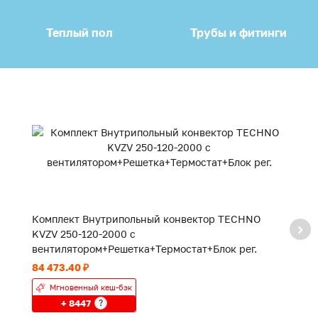
Теплый пол
Трубы и фитинги
Комплект Внутрипольный конвектор TECHNO
К
KVZV 250-120-2000 с
K
вентилятором+Решетка+Термостат+Блок рег.
в
84 473.40 ₽
55
Мгновенный кеш-бэк
+ 8447
?