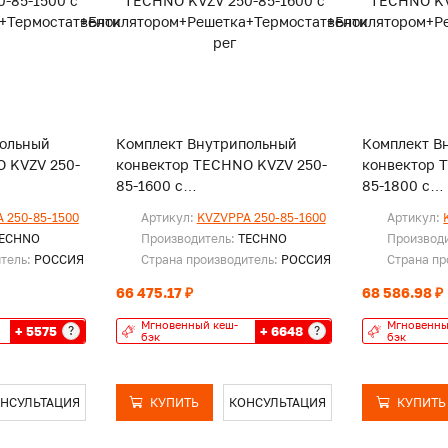
польный
Комплект Внутрипольный
Комплект В
 KVZV 250-
конвектор TECHNO KVZV 250-
конвектор 
85-1600 с
85-1800 с
шетка+Термостат+Блок
вентилятором+Решетка+Термостат+Блок
вентилятор
 250-85-1500
Артикул:
KVZVPPA 250-85-1600
Артикул:
рег
рег.
ECHNO
Производитель:
TECHNO
Производ
итель:
РОССИЯ
Страна производитель:
РОССИЯ
Страна пр
66 475.17 ₽
68 586.98 ₽
Мгновенный кеш-
Мгновенны
+ 5575
+ 6648
?
?
бэк
бэк
НСУЛЬТАЦИЯ
КУПИТЬ
КОНСУЛЬТАЦИЯ
КУПИТЬ