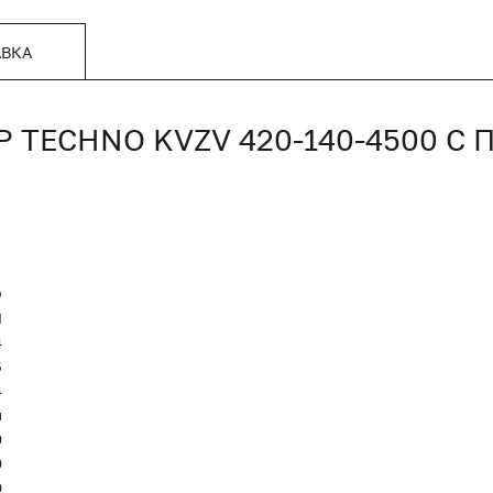
АВКА
TECHNO KVZV 420-140-4500 С
O
Я
4
5
4
и
0
0
0