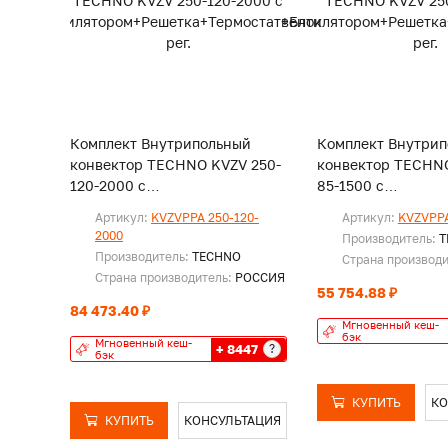
Комплект Внутрипольный
Комплект Внутри
конвектор TECHNO KVZV 250-
конвектор TECHNO
120-2000 с
85-1500 с
вентилятором+Решетка+Термостат+Блок
вентилятором+Ре
Артикул:
KVZVPPA 250-120-
Артикул:
KVZVPPA
рег.
рег.
2000
Производитель:
T
Производитель:
TECHNO
Страна производ
Страна производитель:
РОССИЯ
55 754.88 ₽
84 473.40 ₽
Мгновенный кеш-
бэк
Мгновенный кеш-
+ 8447
?
бэк
КУПИТЬ
КО
КУПИТЬ
КОНСУЛЬТАЦИЯ