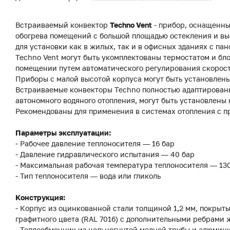
Встраиваемый конвектор
Techno Vent
- прибор, оснащенны
обогрева помещений с большой площадью остекления и вы
для установки как в жилых, так и в офисных зданиях с 
Techno Vent могут быть укомплектованы термостатом и бл
помещении путем автоматического регулирования скорост
Приборы с малой высотой корпуса могут быть установлены
Встраиваемые конвекторы Techno полностью адаптированы
автономного водяного отопления, могут быть установлены 
Рекомендованы для применения в системах отопления с п
Параметры эксплуатации:
- Рабочее давление теплоносителя — 16 бар
- Давление гидравлического испытания — 40 бар
- Максимальная рабочая температура теплоносителя — 13
- Тип теплоносителя — вода или гликоль
Конструкция:
- Корпус из оцинкованной стали толщиной 1,2 мм, покры
графитного цвета (RAL 7016) с дополнительными ребрами 
- Теплообменник из цельногнутой медной трубы и алюмин