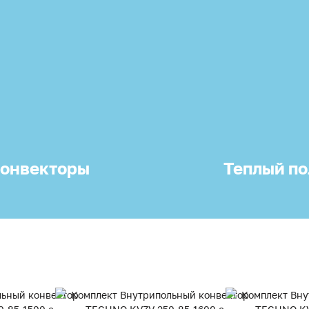
онвекторы
Теплый по