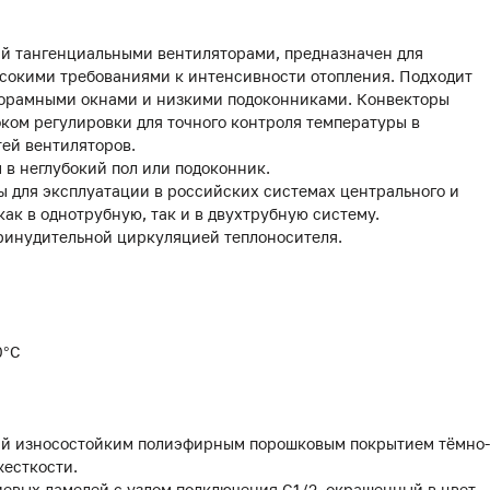
й тангенциальными вентиляторами, предназначен для
сокими требованиями к интенсивности отопления. Подходит
панорамными окнами и низкими подоконниками. Конвекторы
оком регулировки для точного контроля температуры в
ей вентиляторов.
 в неглубокий пол или подоконник.
 для эксплуатации в российских системах центрального и
как в однотрубную, так и в двухтрубную систему.
ринудительной циркуляцией теплоносителя.
0°С
тый износостойким полиэфирным порошковым покрытием тёмно-
жесткости.
иевых ламелей с узлом подключения G1/2, окрашенный в цвет