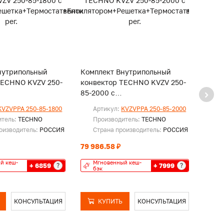
нутрипольный
Комплект Внутрипольный
Комп
TECHNO KVZV 250-
конвектор TECHNO KVZV 250-
конв
85-2000 с
85-22
ом+Решетка+Термостат+Блок
вентилятором+Решетка+Термостат+Бло
вент
KVZVPPA 250-85-1800
Артикул:
KVZVPPA 250-85-2000
Ар
рег.
рег.
итель:
TECHNO
Производитель:
TECHNO
Пр
оизводитель:
РОССИЯ
Страна производитель:
РОССИЯ
Ст
79 986.58 ₽
82 41
й кеш-
Мгновенный кеш-
Мг
+ 6859
+ 7999
?
?
бэк
бэ
КОНСУЛЬТАЦИЯ
КУПИТЬ
КОНСУЛЬТАЦИЯ