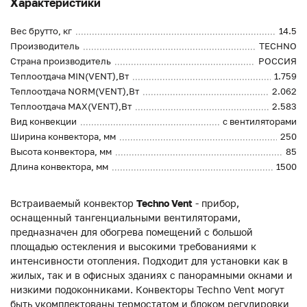
Характеристики
Вес брутто, кг
14.5
Производитель
TECHNO
Страна производитель
РОССИЯ
Теплоотдача MIN(VENT),Вт
1.759
Теплоотдача NORM(VENT),Вт
2.062
Теплоотдача MAX(VENT),Вт
2.583
Вид конвекции
с вентиляторами
Ширина конвектора, мм
250
Высота конвектора, мм
85
Длина конвектора, мм
1500
Встраиваемый конвектор
Techno Vent
- прибор,
оснащенный тангенциальными вентиляторами,
предназначен для обогрева помещений с большой
площадью остекления и высокими требованиями к
интенсивности отопления. Подходит для установки как в
жилых, так и в офисных зданиях с панорамными окнами и
низкими подоконниками. Конвекторы Techno Vent могут
быть укомплектованы термостатом и блоком регулировки