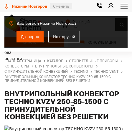
Нижний Новгород
Сменить
0 позиций
0
Ваш регион Нижний Новгород?
0 ₽
Да, верно
Нет, другой
КАТАЛОГ
КОНСУЛЬТАЦИЯ
ГЛАВНАЯ СТРАНИЦА
КАТАЛОГ
ОТОПИТЕЛЬНЫЕ ПРИБОРЫ
КОНВЕКТОРЫ
ВНУТРИПОЛЬНЫЕ КОНВЕКТОРЫ
С ПРИНУДИТЕЛЬНОЙ КОНВЕКЦИЕЙ
TECHNO
TECHNO VENT
ВНУТРИПОЛЬНЫЙ КОНВЕКТОР TECHNO KVZV 250-85-1500 С
ПРИНУДИТЕЛЬНОЙ КОНВЕКЦИЕЙ БЕЗ РЕШЕТКИ
ВНУТРИПОЛЬНЫЙ КОНВЕКТОР
TECHNO KVZV 250-85-1500 С
ПРИНУДИТЕЛЬНОЙ
КОНВЕКЦИЕЙ БЕЗ РЕШЕТКИ