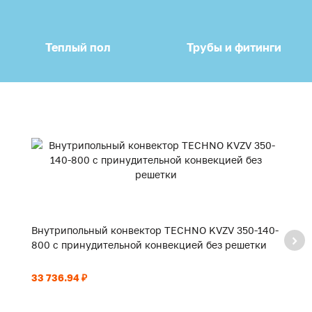
Теплый пол
Трубы и фитинги
Внутрипольный конвектор TECHNO KVZV 350-140-
В
800 с принудительной конвекцией без решетки
9
33 736.94 ₽
35