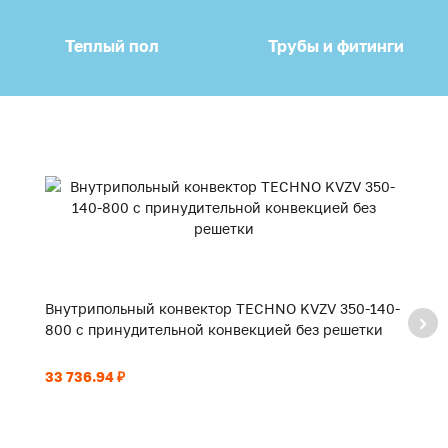
Теплый пол
Трубы и фитинги
Внутрипольный конвектор TECHNO KVZV 350-140-
В
800 с принудительной конвекцией без решетки
9
33 736.94 ₽
35