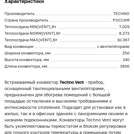
Характеристики
Производитель
TECHNO
Страна производитель
РОССИЯ
Теплоотдача MIN(VENT),Вт
7.029
Теплоотдача NORM(VENT),Вт
8.273
Теплоотдача MAX(VENT),Вт
10.367
Вид конвекции
с вентиляторами
Ширина конвектора, мм
250
Высота конвектора, мм
140
Длина конвектора, мм
3800
Встраиваемый конвектор
Techno Vent
- прибор,
оснащенный тангенциальными вентиляторами,
предназначен для обогрева помещений с большой
площадью остекления и высокими требованиями к
интенсивности отопления. Подходит для установки как в
жилых, так и в офисных зданиях с панорамными окнами и
низкими подоконниками. Конвекторы Techno Vent могут
быть укомплектованы термостатом и блоком регулировки
для точного контроля температуры в помещении путем