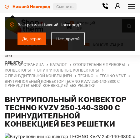
Нижний Новгород
Сменить
0 позиций
0
Ваш регион Нижний Новгород?
0 ₽
Да, верно
Нет, другой
КАТАЛОГ
КОНСУЛЬТАЦИЯ
ГЛАВНАЯ СТРАНИЦА
КАТАЛОГ
ОТОПИТЕЛЬНЫЕ ПРИБОРЫ
КОНВЕКТОРЫ
ВНУТРИПОЛЬНЫЕ КОНВЕКТОРЫ
С ПРИНУДИТЕЛЬНОЙ КОНВЕКЦИЕЙ
TECHNO
TECHNO VENT
ВНУТРИПОЛЬНЫЙ КОНВЕКТОР TECHNO KVZV 250-140-3800 С
ПРИНУДИТЕЛЬНОЙ КОНВЕКЦИЕЙ БЕЗ РЕШЕТКИ
ВНУТРИПОЛЬНЫЙ КОНВЕКТОР
TECHNO KVZV 250-140-3800 С
ПРИНУДИТЕЛЬНОЙ
КОНВЕКЦИЕЙ БЕЗ РЕШЕТКИ