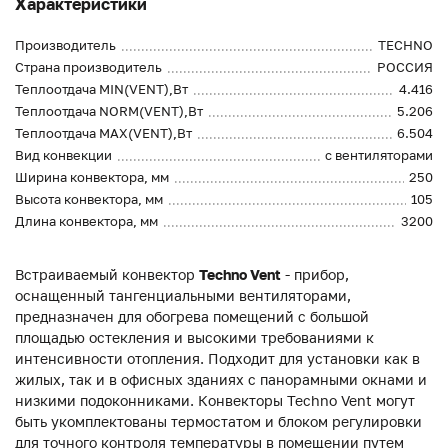
Характеристики
Производитель
TECHNO
Страна производитель
РОССИЯ
Теплоотдача MIN(VENT),Вт
4.416
Теплоотдача NORM(VENT),Вт
5.206
Теплоотдача MAX(VENT),Вт
6.504
Вид конвекции
с вентиляторами
Ширина конвектора, мм
250
Высота конвектора, мм
105
Длина конвектора, мм
3200
Встраиваемый конвектор
Techno Vent
- прибор,
оснащенный тангенциальными вентиляторами,
предназначен для обогрева помещений с большой
площадью остекления и высокими требованиями к
интенсивности отопления. Подходит для установки как в
жилых, так и в офисных зданиях с панорамными окнами и
низкими подоконниками. Конвекторы Techno Vent могут
быть укомплектованы термостатом и блоком регулировки
для точного контроля температуры в помещении путем