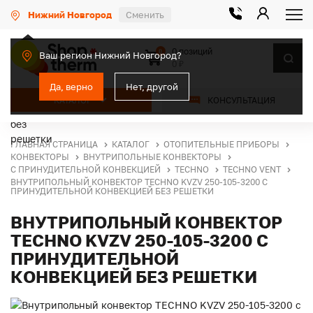
Нижний Новгород
Сменить
0 позиций
0
Ваш регион Нижний Новгород?
0 ₽
Да, верно
Нет, другой
КАТАЛОГ
КОНСУЛЬТАЦИЯ
ГЛАВНАЯ СТРАНИЦА
КАТАЛОГ
ОТОПИТЕЛЬНЫЕ ПРИБОРЫ
КОНВЕКТОРЫ
ВНУТРИПОЛЬНЫЕ КОНВЕКТОРЫ
С ПРИНУДИТЕЛЬНОЙ КОНВЕКЦИЕЙ
TECHNO
TECHNO VENT
ВНУТРИПОЛЬНЫЙ КОНВЕКТОР TECHNO KVZV 250-105-3200 С
ПРИНУДИТЕЛЬНОЙ КОНВЕКЦИЕЙ БЕЗ РЕШЕТКИ
ВНУТРИПОЛЬНЫЙ КОНВЕКТОР
TECHNO KVZV 250-105-3200 С
ПРИНУДИТЕЛЬНОЙ
КОНВЕКЦИЕЙ БЕЗ РЕШЕТКИ