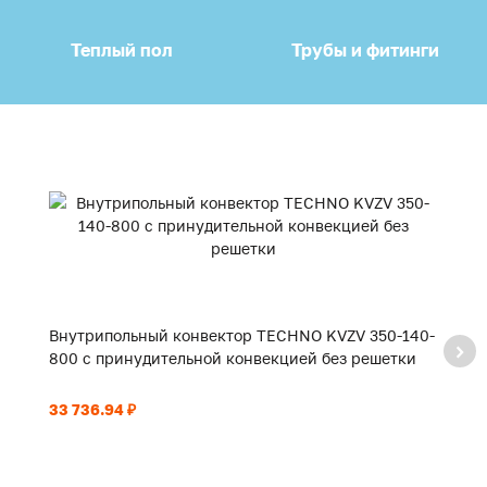
Теплый пол
Трубы и фитинги
Внутрипольный конвектор TECHNO KVZV 350-140-
В
800 с принудительной конвекцией без решетки
9
33 736.94 ₽
35