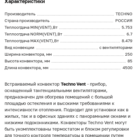
Характеристики
Производитель
TECHNO
Страна производитель
РОССИЯ
Теплоотдача MIN(VENT),Вт
5.753
Теплоотдача NORM(VENT),Вт
6.7
Теплоотдача MAX(VENT),Вт
8.479
Вид конвекции
с вентиляторами
Ширина конвектора, мм
250
Высота конвектора, мм
85
Длина конвектора, мм
4500
Встраиваемый конвектор
Techno Vent
- прибор,
оснащенный тангенциальными вентиляторами,
предназначен для обогрева помещений с большой
площадью остекления и высокими требованиями к
интенсивности отопления. Подходит для установки как в
жилых, так и в офисных зданиях с панорамными окнами и
низкими подоконниками. Конвекторы Techno Vent могут
быть укомплектованы термостатом и блоком регулировки
для точного контроля температуры в помещении путем