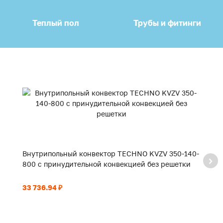
Теплый пол
Трубы и фитинги
Внутрипольный конвектор TECHNO KVZV 350-140-
В
800 с принудительной конвекцией без решетки
9
33 736.94 ₽
35