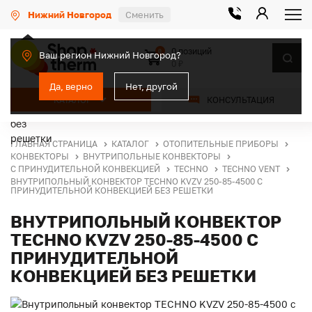
Нижний Новгород
Сменить
0 позиций
0
Ваш регион Нижний Новгород?
0 ₽
Да, верно
Нет, другой
КАТАЛОГ
КОНСУЛЬТАЦИЯ
ГЛАВНАЯ СТРАНИЦА
КАТАЛОГ
ОТОПИТЕЛЬНЫЕ ПРИБОРЫ
КОНВЕКТОРЫ
ВНУТРИПОЛЬНЫЕ КОНВЕКТОРЫ
С ПРИНУДИТЕЛЬНОЙ КОНВЕКЦИЕЙ
TECHNO
TECHNO VENT
ВНУТРИПОЛЬНЫЙ КОНВЕКТОР TECHNO KVZV 250-85-4500 С
ПРИНУДИТЕЛЬНОЙ КОНВЕКЦИЕЙ БЕЗ РЕШЕТКИ
ВНУТРИПОЛЬНЫЙ КОНВЕКТОР
TECHNO KVZV 250-85-4500 С
ПРИНУДИТЕЛЬНОЙ
КОНВЕКЦИЕЙ БЕЗ РЕШЕТКИ