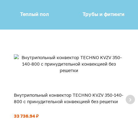
Теплый пол
Трубы и фитинги
Внутрипольный конвектор TECHNO KVZV 350-140-
В
800 с принудительной конвекцией без решетки
9
33 736.94 ₽
35