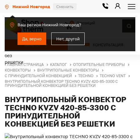
Нижний Новгород
Сменить
0 позиций
0
Ваш регион Нижний Новгород?
0 ₽
Да, верно
Нет, другой
КАТАЛОГ
КОНСУЛЬТАЦИЯ
ГЛАВНАЯ СТРАНИЦА
КАТАЛОГ
ОТОПИТЕЛЬНЫЕ ПРИБОРЫ
КОНВЕКТОРЫ
ВНУТРИПОЛЬНЫЕ КОНВЕКТОРЫ
С ПРИНУДИТЕЛЬНОЙ КОНВЕКЦИЕЙ
TECHNO
TECHNO VENT
ВНУТРИПОЛЬНЫЙ КОНВЕКТОР TECHNO KVZV 420-85-3300 С
ПРИНУДИТЕЛЬНОЙ КОНВЕКЦИЕЙ БЕЗ РЕШЕТКИ
ВНУТРИПОЛЬНЫЙ КОНВЕКТОР
TECHNO KVZV 420-85-3300 С
ПРИНУДИТЕЛЬНОЙ
КОНВЕКЦИЕЙ БЕЗ РЕШЕТКИ