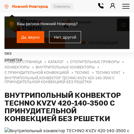
Нижний Новгород
Сменить
0 позиций
0
Ваш регион Нижний Новгород?
0 ₽
Да, верно
Нет, другой
КАТАЛОГ
КОНСУЛЬТАЦИЯ
ГЛАВНАЯ СТРАНИЦА
КАТАЛОГ
ОТОПИТЕЛЬНЫЕ ПРИБОРЫ
КОНВЕКТОРЫ
ВНУТРИПОЛЬНЫЕ КОНВЕКТОРЫ
С ПРИНУДИТЕЛЬНОЙ КОНВЕКЦИЕЙ
TECHNO
TECHNO VENT
ВНУТРИПОЛЬНЫЙ КОНВЕКТОР TECHNO KVZV 420-140-3500 С
ПРИНУДИТЕЛЬНОЙ КОНВЕКЦИЕЙ БЕЗ РЕШЕТКИ
ВНУТРИПОЛЬНЫЙ КОНВЕКТОР
TECHNO KVZV 420-140-3500 С
ПРИНУДИТЕЛЬНОЙ
КОНВЕКЦИЕЙ БЕЗ РЕШЕТКИ