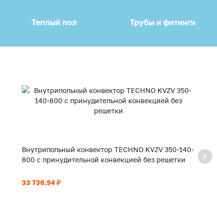
Теплый пол
Трубы и фитинги
Внутрипольный конвектор TECHNO KVZV 350-140-
В
800 с принудительной конвекцией без решетки
9
33 736.94 ₽
35