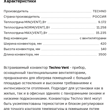
Характеристики
Производитель
TECHNO
Страна производитель
РОССИЯ
Теплоотдача MIN(VENT),Вт
9.172
Теплоотдача NORM(VENT),Вт
11.258
Теплоотдача MAX(VENT),Вт
15.235
Вид конвекции
с вентиляторами
Ширина конвектора, мм
420
Высота конвектора, мм
140
Длина конвектора, мм
3500
Встраиваемый конвектор
Techno Vent
- прибор,
оснащенный тангенциальными вентиляторами,
предназначен для обогрева помещений с большой
площадью остекления и высокими требованиями к
интенсивности отопления. Подходит для установки как в
жилых, так и в офисных зданиях с панорамными окнами и
низкими подоконниками. Конвекторы Techno Vent могут
быть укомплектованы термостатом и блоком регулировки
для точного контроля температуры в помещении путем