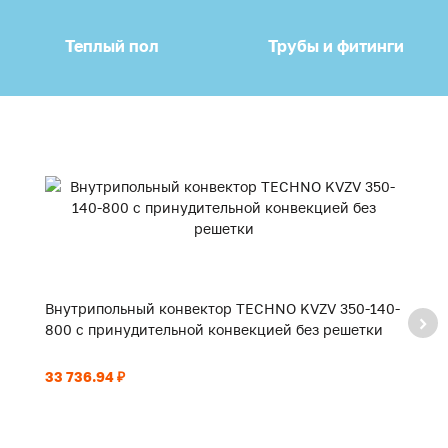
Теплый пол
Трубы и фитинги
Внутрипольный конвектор TECHNO KVZV 350-140-
В
800 с принудительной конвекцией без решетки
9
33 736.94 ₽
35