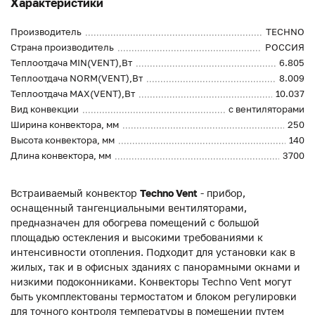
Характеристики
Производитель
TECHNO
Страна производитель
РОССИЯ
Теплоотдача MIN(VENT),Вт
6.805
Теплоотдача NORM(VENT),Вт
8.009
Теплоотдача MAX(VENT),Вт
10.037
Вид конвекции
с вентиляторами
Ширина конвектора, мм
250
Высота конвектора, мм
140
Длина конвектора, мм
3700
Встраиваемый конвектор
Techno Vent
- прибор,
оснащенный тангенциальными вентиляторами,
предназначен для обогрева помещений с большой
площадью остекления и высокими требованиями к
интенсивности отопления. Подходит для установки как в
жилых, так и в офисных зданиях с панорамными окнами и
низкими подоконниками. Конвекторы Techno Vent могут
быть укомплектованы термостатом и блоком регулировки
для точного контроля температуры в помещении путем