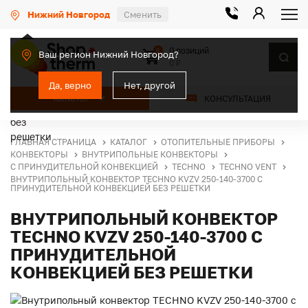
Нижний Новгород
Сменить
0 позиций
0
Ваш регион Нижний Новгород?
0 ₽
Да, верно
Нет, другой
КАТАЛОГ
КОНСУЛЬТАЦИЯ
ГЛАВНАЯ СТРАНИЦА
КАТАЛОГ
ОТОПИТЕЛЬНЫЕ ПРИБОРЫ
КОНВЕКТОРЫ
ВНУТРИПОЛЬНЫЕ КОНВЕКТОРЫ
С ПРИНУДИТЕЛЬНОЙ КОНВЕКЦИЕЙ
TECHNO
TECHNO VENT
ВНУТРИПОЛЬНЫЙ КОНВЕКТОР TECHNO KVZV 250-140-3700 С
ПРИНУДИТЕЛЬНОЙ КОНВЕКЦИЕЙ БЕЗ РЕШЕТКИ
ВНУТРИПОЛЬНЫЙ КОНВЕКТОР
TECHNO KVZV 250-140-3700 С
ПРИНУДИТЕЛЬНОЙ
КОНВЕКЦИЕЙ БЕЗ РЕШЕТКИ