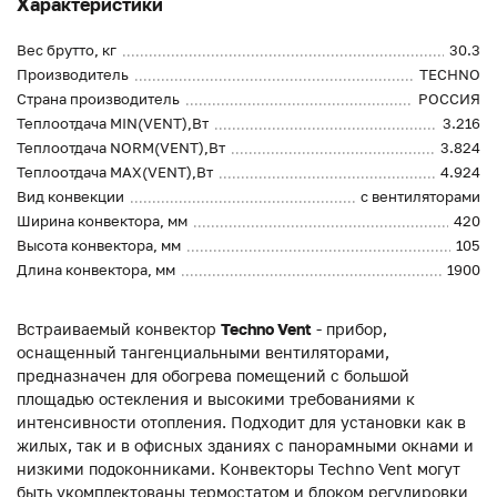
Характеристики
Вес брутто, кг
30.3
Производитель
TECHNO
Страна производитель
РОССИЯ
Теплоотдача MIN(VENT),Вт
3.216
Теплоотдача NORM(VENT),Вт
3.824
Теплоотдача MAX(VENT),Вт
4.924
Вид конвекции
с вентиляторами
Ширина конвектора, мм
420
Высота конвектора, мм
105
Длина конвектора, мм
1900
Встраиваемый конвектор
Techno Vent
- прибор,
оснащенный тангенциальными вентиляторами,
предназначен для обогрева помещений с большой
площадью остекления и высокими требованиями к
интенсивности отопления. Подходит для установки как в
жилых, так и в офисных зданиях с панорамными окнами и
низкими подоконниками. Конвекторы Techno Vent могут
быть укомплектованы термостатом и блоком регулировки