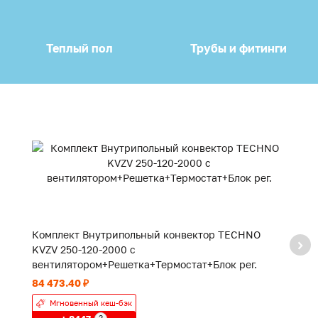
Теплый пол
Трубы и фитинги
Комплект Внутрипольный конвектор TECHNO
К
KVZV 250-120-2000 с
K
вентилятором+Решетка+Термостат+Блок рег.
в
84 473.40 ₽
55
Мгновенный кеш-бэк