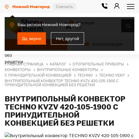
Нижний Новгород
Сменить
0 позиций
0
Ваш регион Нижний Новгород?
0 ₽
Да, верно
Нет, другой
КАТАЛОГ
КОНСУЛЬТАЦИЯ
ГЛАВНАЯ СТРАНИЦА
КАТАЛОГ
ОТОПИТЕЛЬНЫЕ ПРИБОРЫ
КОНВЕКТОРЫ
ВНУТРИПОЛЬНЫЕ КОНВЕКТОРЫ
С ПРИНУДИТЕЛЬНОЙ КОНВЕКЦИЕЙ
TECHNO
TECHNO VENT
ВНУТРИПОЛЬНЫЙ КОНВЕКТОР TECHNO KVZV 420-105-1900 С
ПРИНУДИТЕЛЬНОЙ КОНВЕКЦИЕЙ БЕЗ РЕШЕТКИ
ВНУТРИПОЛЬНЫЙ КОНВЕКТОР
TECHNO KVZV 420-105-1900 С
ПРИНУДИТЕЛЬНОЙ
КОНВЕКЦИЕЙ БЕЗ РЕШЕТКИ