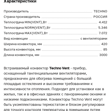
Характеристики
Производитель
TECHNO
Страна производитель
РОССИЯ
Теплоотдача MIN(VENT),Вт
4.412
Теплоотдача NORM(VENT),Вт
5.346
Теплоотдача MAX(VENT),Вт
7.072
Вид конвекции
с вентиляторами
Ширина конвектора, мм
420
Высота конвектора, мм
85
Длина конвектора, мм
3000
Встраиваемый конвектор
Techno Vent
- прибор,
оснащенный тангенциальными вентиляторами,
предназначен для обогрева помещений с большой
площадью остекления и высокими требованиями к
интенсивности отопления. Подходит для установки как в
жилых, так и в офисных зданиях с панорамными окнами и
низкими подоконниками. Конвекторы Techno Vent могут
быть укомплектованы термостатом и блоком регулировки
для точного контроля температуры в помещении путем