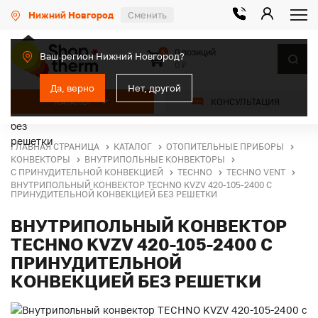
Нижний Новгород
Сменить
0 позиций
0
Ваш регион Нижний Новгород?
0 ₽
Да, верно
Нет, другой
КАТАЛОГ
КОНСУЛЬТАЦИЯ
ГЛАВНАЯ СТРАНИЦА
КАТАЛОГ
ОТОПИТЕЛЬНЫЕ ПРИБОРЫ
КОНВЕКТОРЫ
ВНУТРИПОЛЬНЫЕ КОНВЕКТОРЫ
С ПРИНУДИТЕЛЬНОЙ КОНВЕКЦИЕЙ
TECHNO
TECHNO VENT
ВНУТРИПОЛЬНЫЙ КОНВЕКТОР TECHNO KVZV 420-105-2400 С
ПРИНУДИТЕЛЬНОЙ КОНВЕКЦИЕЙ БЕЗ РЕШЕТКИ
ВНУТРИПОЛЬНЫЙ КОНВЕКТОР
TECHNO KVZV 420-105-2400 С
ПРИНУДИТЕЛЬНОЙ
КОНВЕКЦИЕЙ БЕЗ РЕШЕТКИ