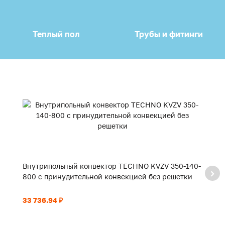
Теплый пол
Трубы и фитинги
Внутрипольный конвектор TECHNO KVZV 350-140-
В
800 с принудительной конвекцией без решетки
9
33 736.94 ₽
35