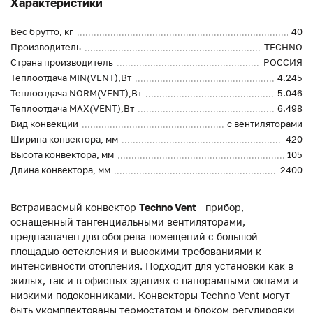
Характеристики
Вес брутто, кг
40
Производитель
TECHNO
Страна производитель
РОССИЯ
Теплоотдача MIN(VENT),Вт
4.245
Теплоотдача NORM(VENT),Вт
5.046
Теплоотдача MAX(VENT),Вт
6.498
Вид конвекции
с вентиляторами
Ширина конвектора, мм
420
Высота конвектора, мм
105
Длина конвектора, мм
2400
Встраиваемый конвектор
Techno Vent
- прибор,
оснащенный тангенциальными вентиляторами,
предназначен для обогрева помещений с большой
площадью остекления и высокими требованиями к
интенсивности отопления. Подходит для установки как в
жилых, так и в офисных зданиях с панорамными окнами и
низкими подоконниками. Конвекторы Techno Vent могут
быть укомплектованы термостатом и блоком регулировки