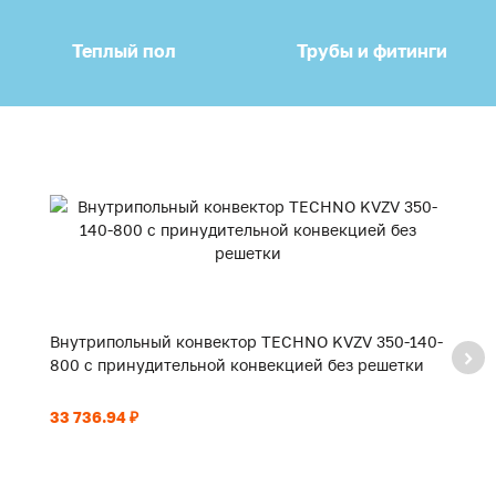
Теплый пол
Трубы и фитинги
Внутрипольный конвектор TECHNO KVZV 350-140-
В
800 с принудительной конвекцией без решетки
9
33 736.94 ₽
35