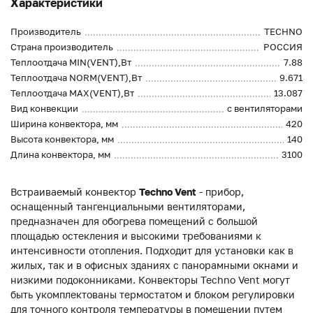
Характеристики
Производитель
TECHNO
Страна производитель
РОССИЯ
Теплоотдача MIN(VENT),Вт
7.88
Теплоотдача NORM(VENT),Вт
9.671
Теплоотдача MAX(VENT),Вт
13.087
Вид конвекции
с вентиляторами
Ширина конвектора, мм
420
Высота конвектора, мм
140
Длина конвектора, мм
3100
Встраиваемый конвектор
Techno Vent
- прибор,
оснащенный тангенциальными вентиляторами,
предназначен для обогрева помещений с большой
площадью остекления и высокими требованиями к
интенсивности отопления. Подходит для установки как в
жилых, так и в офисных зданиях с панорамными окнами и
низкими подоконниками. Конвекторы Techno Vent могут
быть укомплектованы термостатом и блоком регулировки
для точного контроля температуры в помещении путем