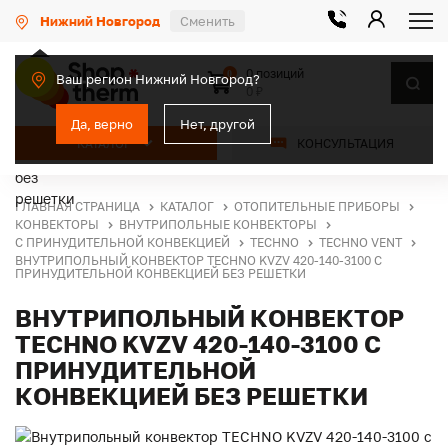
Нижний Новгород
Сменить
0 позиций
0
Ваш регион Нижний Новгород?
0 ₽
Да, верно
Нет, другой
КАТАЛОГ
КОНСУЛЬТАЦИЯ
ГЛАВНАЯ СТРАНИЦА
КАТАЛОГ
ОТОПИТЕЛЬНЫЕ ПРИБОРЫ
КОНВЕКТОРЫ
ВНУТРИПОЛЬНЫЕ КОНВЕКТОРЫ
С ПРИНУДИТЕЛЬНОЙ КОНВЕКЦИЕЙ
TECHNO
TECHNO VENT
ВНУТРИПОЛЬНЫЙ КОНВЕКТОР TECHNO KVZV 420-140-3100 С
ПРИНУДИТЕЛЬНОЙ КОНВЕКЦИЕЙ БЕЗ РЕШЕТКИ
ВНУТРИПОЛЬНЫЙ КОНВЕКТОР
TECHNO KVZV 420-140-3100 С
ПРИНУДИТЕЛЬНОЙ
КОНВЕКЦИЕЙ БЕЗ РЕШЕТКИ