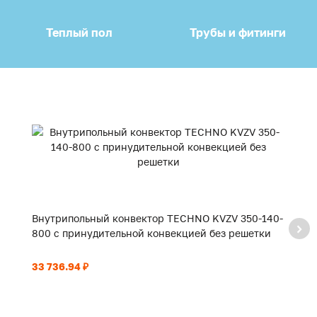
Теплый пол
Трубы и фитинги
Внутрипольный конвектор TECHNO KVZV 350-140-
В
800 с принудительной конвекцией без решетки
9
33 736.94 ₽
35