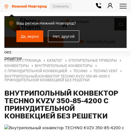
Нижний Новгород
Сменить
0 позиций
0
Ваш регион Нижний Новгород?
0 ₽
Да, верно
Нет, другой
КАТАЛОГ
КОНСУЛЬТАЦИЯ
ГЛАВНАЯ СТРАНИЦА
КАТАЛОГ
ОТОПИТЕЛЬНЫЕ ПРИБОРЫ
КОНВЕКТОРЫ
ВНУТРИПОЛЬНЫЕ КОНВЕКТОРЫ
С ПРИНУДИТЕЛЬНОЙ КОНВЕКЦИЕЙ
TECHNO
TECHNO VENT
ВНУТРИПОЛЬНЫЙ КОНВЕКТОР TECHNO KVZV 350-85-4200 С
ПРИНУДИТЕЛЬНОЙ КОНВЕКЦИЕЙ БЕЗ РЕШЕТКИ
ВНУТРИПОЛЬНЫЙ КОНВЕКТОР
TECHNO KVZV 350-85-4200 С
ПРИНУДИТЕЛЬНОЙ
КОНВЕКЦИЕЙ БЕЗ РЕШЕТКИ