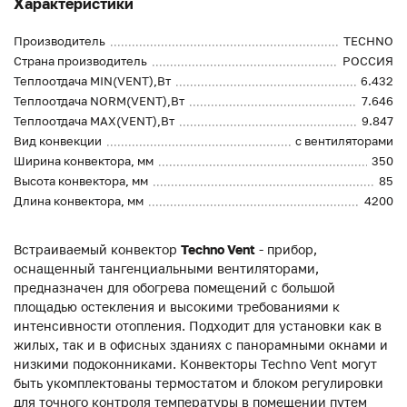
Характеристики
Производитель
TECHNO
Страна производитель
РОССИЯ
Теплоотдача MIN(VENT),Вт
6.432
Теплоотдача NORM(VENT),Вт
7.646
Теплоотдача MAX(VENT),Вт
9.847
Вид конвекции
с вентиляторами
Ширина конвектора, мм
350
Высота конвектора, мм
85
Длина конвектора, мм
4200
Встраиваемый конвектор
Techno Vent
- прибор,
оснащенный тангенциальными вентиляторами,
предназначен для обогрева помещений с большой
площадью остекления и высокими требованиями к
интенсивности отопления. Подходит для установки как в
жилых, так и в офисных зданиях с панорамными окнами и
низкими подоконниками. Конвекторы Techno Vent могут
быть укомплектованы термостатом и блоком регулировки
для точного контроля температуры в помещении путем