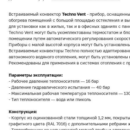
Встраиваемый конвектор
Techno Vent
- прибор, оснащенны
обогрева помещений с большой площадью остекления и вы
для установки как в жилых, так и в офисных зданиях с 
Techno Vent могут быть укомплектованы термостатом и бл
помещении путем автоматического регулирования скорост
Приборы с малой высотой корпуса могут быть установлены
Встраиваемые конвекторы Techno полностью адаптированы
автономного водяного отопления, могут быть установлены 
Рекомендованы для применения в системах отопления с п
Параметры эксплуатации:
- Рабочее давление теплоносителя — 16 бар
- Давление гидравлического испытания — 40 бар
- Максимальная рабочая температура теплоносителя — 13
- Тип теплоносителя — вода или гликоль
Конструкция:
- Корпус из оцинкованной стали толщиной 1,2 мм, покры
графитного цвета (RAL 7016) с дополнительными ребрами 
- Теплообменник из цельногнутой медной трубы и алюмин