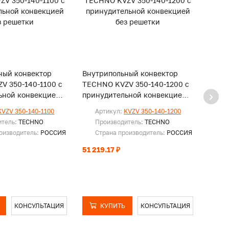
ный конвектор
Внутрипольный конвектор
Внут
V 350-140-1100 с
TECHNO KVZV 350-140-1200 с
TECH
ьной конвекцией
принудительной конвекцией
прин
и
без решетки
без р
KVZV 350-140-1100
Артикул:
KVZV 350-140-1200
Ар
итель:
TECHNO
Производитель:
TECHNO
Пр
оизводитель:
РОССИЯ
Страна производитель:
РОССИЯ
Ст
51 219.17 ₽
53 74
КОНСУЛЬТАЦИЯ
КУПИТЬ
КОНСУЛЬТАЦИЯ