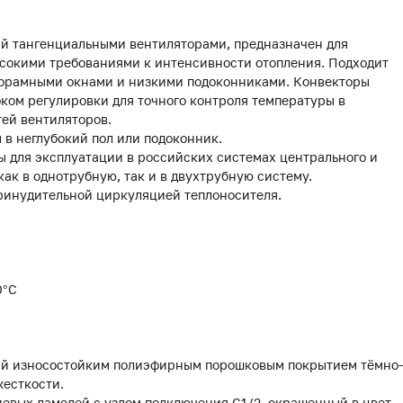
й тангенциальными вентиляторами, предназначен для
сокими требованиями к интенсивности отопления. Подходит
панорамными окнами и низкими подоконниками. Конвекторы
оком регулировки для точного контроля температуры в
ей вентиляторов.
 в неглубокий пол или подоконник.
 для эксплуатации в российских системах центрального и
как в однотрубную, так и в двухтрубную систему.
ринудительной циркуляцией теплоносителя.
0°С
тый износостойким полиэфирным порошковым покрытием тёмно-
жесткости.
иевых ламелей с узлом подключения G1/2, окрашенный в цвет