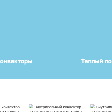
онвекторы
Теплый по