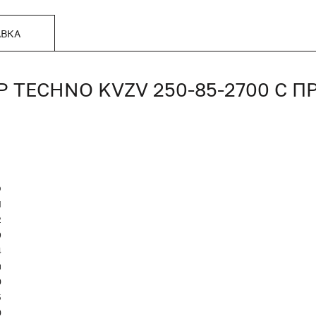
АВКА
TECHNO KVZV 250-85-2700 С 
O
Я
2
9
4
и
0
5
0