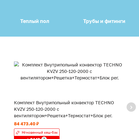
Теплый пол
Трубы и фитинги
Комплект Внутрипольный конвектор TECHNO
К
KVZV 250-120-2000 с
K
вентилятором+Решетка+Термостат+Блок рег.
в
84 473.40 ₽
55
Мгновенный кеш-бэк