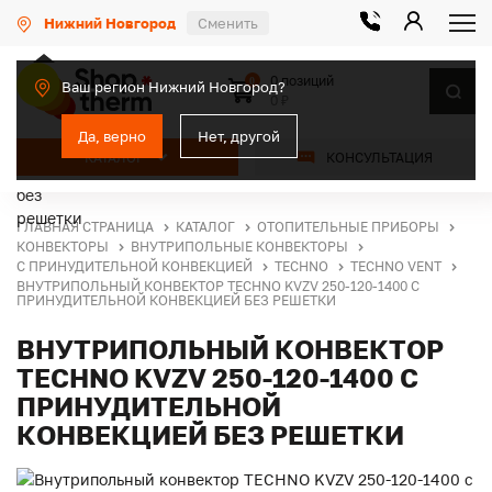
Нижний Новгород
Сменить
0 позиций
0
Ваш регион Нижний Новгород?
0 ₽
Да, верно
Нет, другой
КАТАЛОГ
КОНСУЛЬТАЦИЯ
ГЛАВНАЯ СТРАНИЦА
КАТАЛОГ
ОТОПИТЕЛЬНЫЕ ПРИБОРЫ
КОНВЕКТОРЫ
ВНУТРИПОЛЬНЫЕ КОНВЕКТОРЫ
С ПРИНУДИТЕЛЬНОЙ КОНВЕКЦИЕЙ
TECHNO
TECHNO VENT
ВНУТРИПОЛЬНЫЙ КОНВЕКТОР TECHNO KVZV 250-120-1400 С
ПРИНУДИТЕЛЬНОЙ КОНВЕКЦИЕЙ БЕЗ РЕШЕТКИ
ВНУТРИПОЛЬНЫЙ КОНВЕКТОР
TECHNO KVZV 250-120-1400 С
ПРИНУДИТЕЛЬНОЙ
КОНВЕКЦИЕЙ БЕЗ РЕШЕТКИ