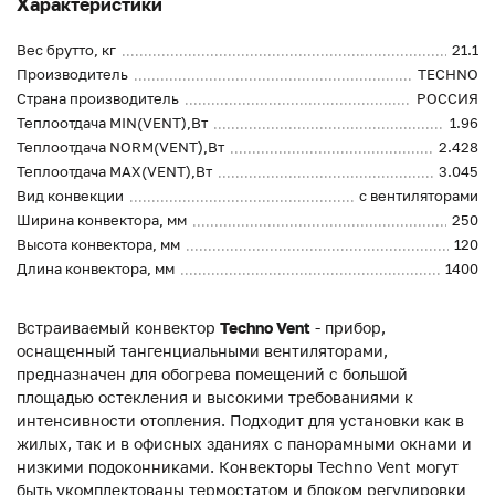
Характеристики
Вес брутто, кг
21.1
Производитель
TECHNO
Страна производитель
РОССИЯ
Теплоотдача MIN(VENT),Вт
1.96
Теплоотдача NORM(VENT),Вт
2.428
Теплоотдача MAX(VENT),Вт
3.045
Вид конвекции
с вентиляторами
Ширина конвектора, мм
250
Высота конвектора, мм
120
Длина конвектора, мм
1400
Встраиваемый конвектор
Techno Vent
- прибор,
оснащенный тангенциальными вентиляторами,
предназначен для обогрева помещений с большой
площадью остекления и высокими требованиями к
интенсивности отопления. Подходит для установки как в
жилых, так и в офисных зданиях с панорамными окнами и
низкими подоконниками. Конвекторы Techno Vent могут
быть укомплектованы термостатом и блоком регулировки