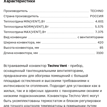
Характеристики
Производитель
TECHNO
Страна производитель
РОССИЯ
Теплоотдача MIN(VENT),Вт
4.601
Теплоотдача NORM(VENT),Вт
5.575
Теплоотдача MAX(VENT),Вт
7.375
Вид конвекции
с вентиляторами
Ширина конвектора, мм
420
Высота конвектора, мм
85
Длина конвектора, мм
3100
Встраиваемый конвектор
Techno Vent
- прибор,
оснащенный тангенциальными вентиляторами,
предназначен для обогрева помещений с большой
площадью остекления и высокими требованиями к
интенсивности отопления. Подходит для установки как в
жилых, так и в офисных зданиях с панорамными окнами и
низкими подоконниками. Конвекторы Techno Vent могут
быть укомплектованы термостатом и блоком регулировки
для точного контроля температуры в помещении путем