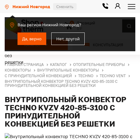
Нижний Новгород
Сменить
0 позиций
0
Ваш регион Нижний Новгород?
0 ₽
Да, верно
Нет, другой
КАТАЛОГ
КОНСУЛЬТАЦИЯ
ГЛАВНАЯ СТРАНИЦА
КАТАЛОГ
ОТОПИТЕЛЬНЫЕ ПРИБОРЫ
КОНВЕКТОРЫ
ВНУТРИПОЛЬНЫЕ КОНВЕКТОРЫ
С ПРИНУДИТЕЛЬНОЙ КОНВЕКЦИЕЙ
TECHNO
TECHNO VENT
ВНУТРИПОЛЬНЫЙ КОНВЕКТОР TECHNO KVZV 420-85-3100 С
ПРИНУДИТЕЛЬНОЙ КОНВЕКЦИЕЙ БЕЗ РЕШЕТКИ
ВНУТРИПОЛЬНЫЙ КОНВЕКТОР
TECHNO KVZV 420-85-3100 С
ПРИНУДИТЕЛЬНОЙ
КОНВЕКЦИЕЙ БЕЗ РЕШЕТКИ