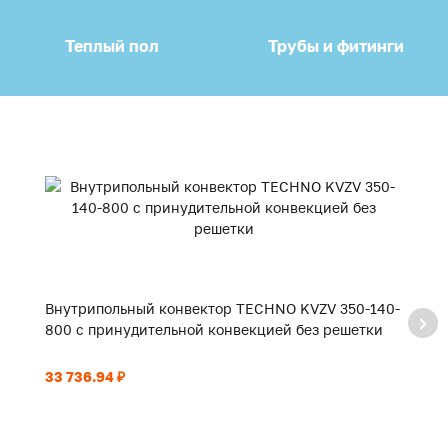
Теплый пол
Трубы и фитинги
Внутрипольный конвектор TECHNO KVZV 350-140-
В
800 с принудительной конвекцией без решетки
9
33 736.94 ₽
35