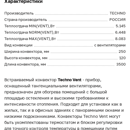
Характеристики
Производитель
TECHNO
Страна производитель
РОССИЯ
Теплоотдача MIN(VENT),Вт
5.145
Теплоотдача NORM(VENT),Вт
6.448
Теплоотдача MAX(VENT),Вт
8.083
Вид конвекции
с вентиляторами
Ширина конвектора, мм
250
Высота конвектора, мм
120
Длина конвектора, мм
3500
Встраиваемый конвектор
Techno Vent
- прибор,
оснащенный тангенциальными вентиляторами,
предназначен для обогрева помещений с большой
площадью остекления и высокими требованиями к
интенсивности отопления. Подходит для установки как в
жилых, так и в офисных зданиях с панорамными окнами и
низкими подоконниками. Конвекторы Techno Vent могут
быть укомплектованы термостатом и блоком регулировки
для точного контроля температуры в помещении путем