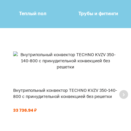
Теплый пол
Трубы и фитинги
Внутрипольный конвектор TECHNO KVZV 350-140-
В
800 с принудительной конвекцией без решетки
9
33 736.94 ₽
35