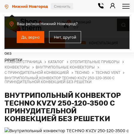
Нижний Новгород
Сменить
0 позиций
0
Ваш регион Нижний Новгород?
0 ₽
Да, верно
Нет, другой
КАТАЛОГ
КОНСУЛЬТАЦИЯ
ГЛАВНАЯ СТРАНИЦА
КАТАЛОГ
ОТОПИТЕЛЬНЫЕ ПРИБОРЫ
КОНВЕКТОРЫ
ВНУТРИПОЛЬНЫЕ КОНВЕКТОРЫ
С ПРИНУДИТЕЛЬНОЙ КОНВЕКЦИЕЙ
TECHNO
TECHNO VENT
ВНУТРИПОЛЬНЫЙ КОНВЕКТОР TECHNO KVZV 250-120-3500 С
ПРИНУДИТЕЛЬНОЙ КОНВЕКЦИЕЙ БЕЗ РЕШЕТКИ
ВНУТРИПОЛЬНЫЙ КОНВЕКТОР
TECHNO KVZV 250-120-3500 С
ПРИНУДИТЕЛЬНОЙ
КОНВЕКЦИЕЙ БЕЗ РЕШЕТКИ