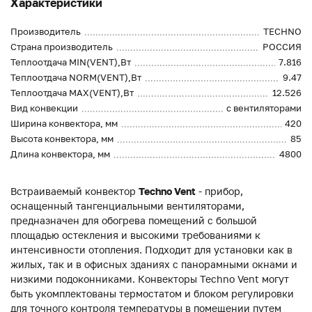
Характеристики
Производитель
TECHNO
Страна производитель
РОССИЯ
Теплоотдача MIN(VENT),Вт
7.816
Теплоотдача NORM(VENT),Вт
9.47
Теплоотдача MAX(VENT),Вт
12.526
Вид конвекции
с вентиляторами
Ширина конвектора, мм
420
Высота конвектора, мм
85
Длина конвектора, мм
4800
Встраиваемый конвектор
Techno Vent
- прибор,
оснащенный тангенциальными вентиляторами,
предназначен для обогрева помещений с большой
площадью остекления и высокими требованиями к
интенсивности отопления. Подходит для установки как в
жилых, так и в офисных зданиях с панорамными окнами и
низкими подоконниками. Конвекторы Techno Vent могут
быть укомплектованы термостатом и блоком регулировки
для точного контроля температуры в помещении путем