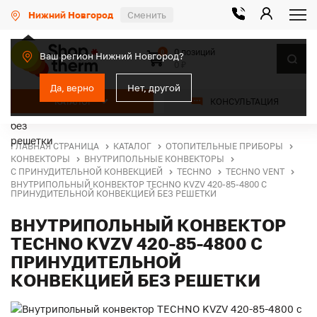
Нижний Новгород
Сменить
0 позиций
0
Ваш регион Нижний Новгород?
0 ₽
Да, верно
Нет, другой
КАТАЛОГ
КОНСУЛЬТАЦИЯ
ГЛАВНАЯ СТРАНИЦА
КАТАЛОГ
ОТОПИТЕЛЬНЫЕ ПРИБОРЫ
КОНВЕКТОРЫ
ВНУТРИПОЛЬНЫЕ КОНВЕКТОРЫ
С ПРИНУДИТЕЛЬНОЙ КОНВЕКЦИЕЙ
TECHNO
TECHNO VENT
ВНУТРИПОЛЬНЫЙ КОНВЕКТОР TECHNO KVZV 420-85-4800 С
ПРИНУДИТЕЛЬНОЙ КОНВЕКЦИЕЙ БЕЗ РЕШЕТКИ
ВНУТРИПОЛЬНЫЙ КОНВЕКТОР
TECHNO KVZV 420-85-4800 С
ПРИНУДИТЕЛЬНОЙ
КОНВЕКЦИЕЙ БЕЗ РЕШЕТКИ