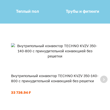
Теплый пол
Трубы и фитинги
Внутрипольный конвектор TECHNO KVZV 350-140-
В
800 с принудительной конвекцией без решетки
9
33 736.94 ₽
35