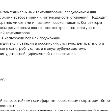
й тангенциальными вентиляторами, предназначен для
сокими требованиями к интенсивности отопления. Подходит
панорамными окнами и низкими подоконниками. Конвекторы
оком регулировки для точного контроля температуры в
ей вентиляторов.
 в неглубокий пол или подоконник.
 для эксплуатации в российских системах центрального и
как в однотрубную, так и в двухтрубную систему.
ринудительной циркуляцией теплоносителя.
0°С
тый износостойким полиэфирным порошковым покрытием тёмно-
жесткости.
иевых ламелей с узлом подключения G1/2, окрашенный в цвет