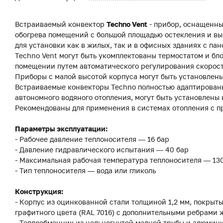
Встраиваемый конвектор
Techno Vent
- прибор, оснащенны
обогрева помещений с большой площадью остекления и вы
для установки как в жилых, так и в офисных зданиях с 
Techno Vent могут быть укомплектованы термостатом и бл
помещении путем автоматического регулирования скорост
Приборы с малой высотой корпуса могут быть установлены
Встраиваемые конвекторы Techno полностью адаптированы
автономного водяного отопления, могут быть установлены 
Рекомендованы для применения в системах отопления с п
Параметры эксплуатации:
- Рабочее давление теплоносителя — 16 бар
- Давление гидравлического испытания — 40 бар
- Максимальная рабочая температура теплоносителя — 13
- Тип теплоносителя — вода или гликоль
Конструкция:
- Корпус из оцинкованной стали толщиной 1,2 мм, покры
графитного цвета (RAL 7016) с дополнительными ребрами 
- Теплообменник из цельногнутой медной трубы и алюмин