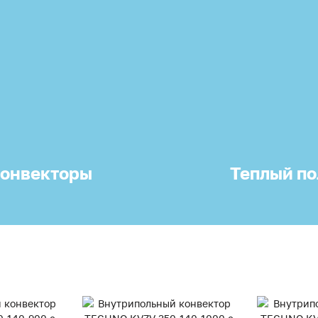
онвекторы
Теплый по