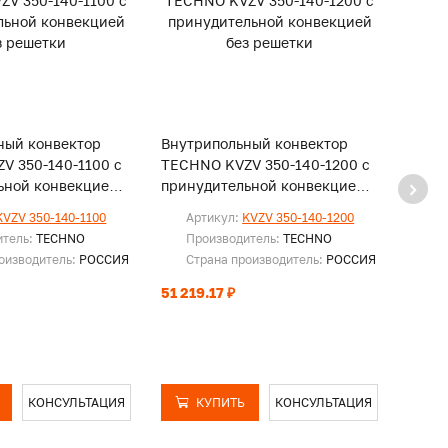
ный конвектор
Внутрипольный конвектор
Внут
V 350-140-1100 с
TECHNO KVZV 350-140-1200 с
TECH
ьной конвекцией
принудительной конвекцией
прин
и
без решетки
без р
KVZV 350-140-1100
Артикул:
KVZV 350-140-1200
Ар
итель:
TECHNO
Производитель:
TECHNO
Пр
оизводитель:
РОССИЯ
Страна производитель:
РОССИЯ
Ст
51 219.17 ₽
53 74
КОНСУЛЬТАЦИЯ
КУПИТЬ
КОНСУЛЬТАЦИЯ