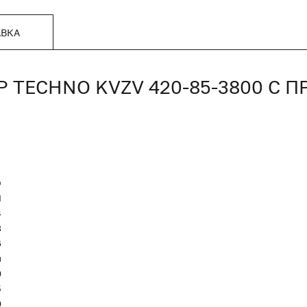
АВКА
TECHNO KVZV 420-85-3800 С 
O
Я
4
8
6
и
0
5
0