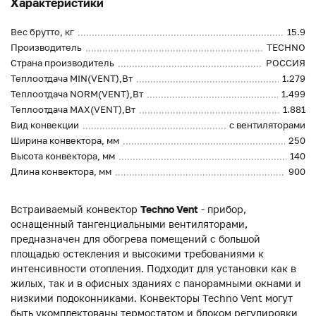
Характеристики
Вес брутто, кг
15.9
Производитель
TECHNO
Страна производитель
РОССИЯ
Теплоотдача MIN(VENT),Вт
1.279
Теплоотдача NORM(VENT),Вт
1.499
Теплоотдача MAX(VENT),Вт
1.881
Вид конвекции
с вентиляторами
Ширина конвектора, мм
250
Высота конвектора, мм
140
Длина конвектора, мм
900
Встраиваемый конвектор
Techno Vent
- прибор,
оснащенный тангенциальными вентиляторами,
предназначен для обогрева помещений с большой
площадью остекления и высокими требованиями к
интенсивности отопления. Подходит для установки как в
жилых, так и в офисных зданиях с панорамными окнами и
низкими подоконниками. Конвекторы Techno Vent могут
быть укомплектованы термостатом и блоком регулировки