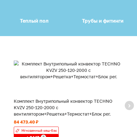
Теплый пол
Трубы и фитинги
Комплект Внутрипольный конвектор TECHNO
К
KVZV 250-120-2000 с
K
вентилятором+Решетка+Термостат+Блок рег.
в
84 473.40 ₽
55
Мгновенный кеш-бэк