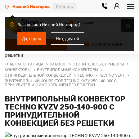
Нижний Новгород
Сменить
0 позиций
0
Ваш регион Нижний Новгород?
0 ₽
Да, верно
Нет, другой
КАТАЛОГ
КОНСУЛЬТАЦИЯ
ГЛАВНАЯ СТРАНИЦА
КАТАЛОГ
ОТОПИТЕЛЬНЫЕ ПРИБОРЫ
КОНВЕКТОРЫ
ВНУТРИПОЛЬНЫЕ КОНВЕКТОРЫ
С ПРИНУДИТЕЛЬНОЙ КОНВЕКЦИЕЙ
TECHNO
TECHNO VENT
ВНУТРИПОЛЬНЫЙ КОНВЕКТОР TECHNO KVZV 250-140-900 С
ПРИНУДИТЕЛЬНОЙ КОНВЕКЦИЕЙ БЕЗ РЕШЕТКИ
ВНУТРИПОЛЬНЫЙ КОНВЕКТОР
TECHNO KVZV 250-140-900 С
ПРИНУДИТЕЛЬНОЙ
КОНВЕКЦИЕЙ БЕЗ РЕШЕТКИ