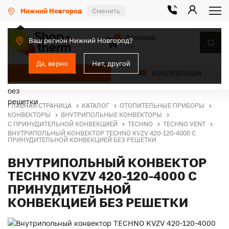
Нижний Новгород
Сменить
0 позиций
0
Ваш регион Нижний Новгород?
0 ₽
Да, верно
Нет, другой
КАТАЛОГ
КОНСУЛЬТАЦИЯ
ГЛАВНАЯ СТРАНИЦА
КАТАЛОГ
ОТОПИТЕЛЬНЫЕ ПРИБОРЫ
КОНВЕКТОРЫ
ВНУТРИПОЛЬНЫЕ КОНВЕКТОРЫ
С ПРИНУДИТЕЛЬНОЙ КОНВЕКЦИЕЙ
TECHNO
TECHNO VENT
ВНУТРИПОЛЬНЫЙ КОНВЕКТОР TECHNO KVZV 420-120-4000 С
ПРИНУДИТЕЛЬНОЙ КОНВЕКЦИЕЙ БЕЗ РЕШЕТКИ
ВНУТРИПОЛЬНЫЙ КОНВЕКТОР
TECHNO KVZV 420-120-4000 С
ПРИНУДИТЕЛЬНОЙ
КОНВЕКЦИЕЙ БЕЗ РЕШЕТКИ