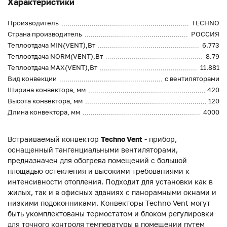
Характеристики
Производитель
TECHNO
Страна производитель
РОССИЯ
Теплоотдача MIN(VENT),Вт
6.773
Теплоотдача NORM(VENT),Вт
8.79
Теплоотдача MAX(VENT),Вт
11.881
Вид конвекции
с вентиляторами
Ширина конвектора, мм
420
Высота конвектора, мм
120
Длина конвектора, мм
4000
Встраиваемый конвектор
Techno Vent
- прибор,
оснащенный тангенциальными вентиляторами,
предназначен для обогрева помещений с большой
площадью остекления и высокими требованиями к
интенсивности отопления. Подходит для установки как в
жилых, так и в офисных зданиях с панорамными окнами и
низкими подоконниками. Конвекторы Techno Vent могут
быть укомплектованы термостатом и блоком регулировки
для точного контроля температуры в помещении путем