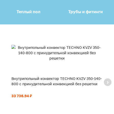
Теплый пол
Трубы и фитинги
Внутрипольный конвектор TECHNO KVZV 350-140-
В
800 с принудительной конвекцией без решетки
9
33 736.94 ₽
35