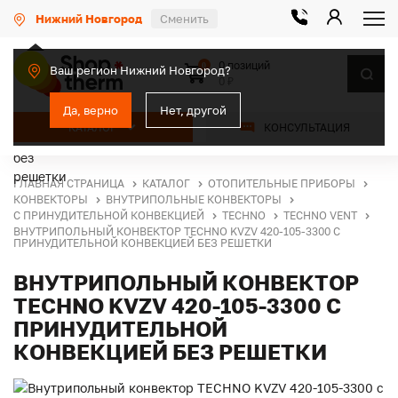
Нижний Новгород
Сменить
0 позиций
0
Ваш регион Нижний Новгород?
0 ₽
Да, верно
Нет, другой
КАТАЛОГ
КОНСУЛЬТАЦИЯ
ГЛАВНАЯ СТРАНИЦА
КАТАЛОГ
ОТОПИТЕЛЬНЫЕ ПРИБОРЫ
КОНВЕКТОРЫ
ВНУТРИПОЛЬНЫЕ КОНВЕКТОРЫ
С ПРИНУДИТЕЛЬНОЙ КОНВЕКЦИЕЙ
TECHNO
TECHNO VENT
ВНУТРИПОЛЬНЫЙ КОНВЕКТОР TECHNO KVZV 420-105-3300 С
ПРИНУДИТЕЛЬНОЙ КОНВЕКЦИЕЙ БЕЗ РЕШЕТКИ
ВНУТРИПОЛЬНЫЙ КОНВЕКТОР
TECHNO KVZV 420-105-3300 С
ПРИНУДИТЕЛЬНОЙ
КОНВЕКЦИЕЙ БЕЗ РЕШЕТКИ