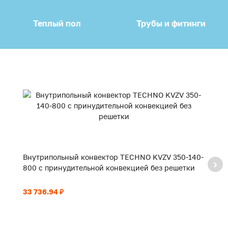
Теплый пол
Трубы и фитинги
Внутрипольный конвектор TECHNO KVZV 350-140-
В
800 с принудительной конвекцией без решетки
9
33 736.94 ₽
35