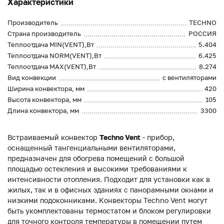
Характеристики
Производитель
TECHNO
Страна производитель
РОССИЯ
Теплоотдача MIN(VENT),Вт
5.404
Теплоотдача NORM(VENT),Вт
6.425
Теплоотдача MAX(VENT),Вт
8.274
Вид конвекции
с вентиляторами
Ширина конвектора, мм
420
Высота конвектора, мм
105
Длина конвектора, мм
3300
Встраиваемый конвектор
Techno Vent
- прибор,
оснащенный тангенциальными вентиляторами,
предназначен для обогрева помещений с большой
площадью остекления и высокими требованиями к
интенсивности отопления. Подходит для установки как в
жилых, так и в офисных зданиях с панорамными окнами и
низкими подоконниками. Конвекторы Techno Vent могут
быть укомплектованы термостатом и блоком регулировки
для точного контроля температуры в помещении путем