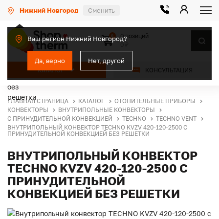
Нижний Новгород
Сменить
0 позиций
0
Ваш регион Нижний Новгород?
0 ₽
Да, верно
Нет, другой
КАТАЛОГ
КОНСУЛЬТАЦИЯ
ГЛАВНАЯ СТРАНИЦА
КАТАЛОГ
ОТОПИТЕЛЬНЫЕ ПРИБОРЫ
КОНВЕКТОРЫ
ВНУТРИПОЛЬНЫЕ КОНВЕКТОРЫ
С ПРИНУДИТЕЛЬНОЙ КОНВЕКЦИЕЙ
TECHNO
TECHNO VENT
ВНУТРИПОЛЬНЫЙ КОНВЕКТОР TECHNO KVZV 420-120-2500 С
ПРИНУДИТЕЛЬНОЙ КОНВЕКЦИЕЙ БЕЗ РЕШЕТКИ
ВНУТРИПОЛЬНЫЙ КОНВЕКТОР
TECHNO KVZV 420-120-2500 С
ПРИНУДИТЕЛЬНОЙ
КОНВЕКЦИЕЙ БЕЗ РЕШЕТКИ