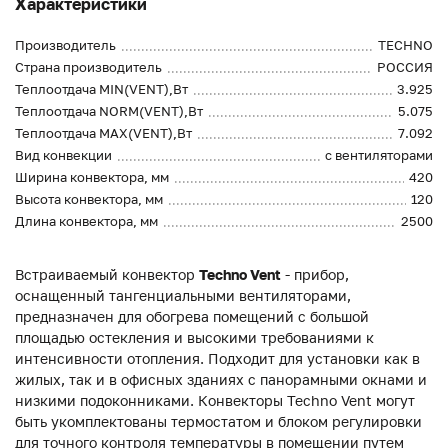
Характеристики
Производитель
TECHNO
Страна производитель
РОССИЯ
Теплоотдача MIN(VENT),Вт
3.925
Теплоотдача NORM(VENT),Вт
5.075
Теплоотдача MAX(VENT),Вт
7.092
Вид конвекции
с вентиляторами
Ширина конвектора, мм
420
Высота конвектора, мм
120
Длина конвектора, мм
2500
Встраиваемый конвектор
Techno Vent
- прибор,
оснащенный тангенциальными вентиляторами,
предназначен для обогрева помещений с большой
площадью остекления и высокими требованиями к
интенсивности отопления. Подходит для установки как в
жилых, так и в офисных зданиях с панорамными окнами и
низкими подоконниками. Конвекторы Techno Vent могут
быть укомплектованы термостатом и блоком регулировки
для точного контроля температуры в помещении путем