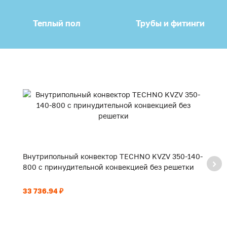
Теплый пол
Трубы и фитинги
Внутрипольный конвектор TECHNO KVZV 350-140-
В
800 с принудительной конвекцией без решетки
9
33 736.94 ₽
35