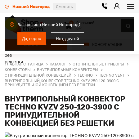
Нижний Новгород
Сменить
0 позиций
0
Ваш регион Нижний Новгород?
0 ₽
Да, верно
Нет, другой
КАТАЛОГ
КОНСУЛЬТАЦИЯ
ГЛАВНАЯ СТРАНИЦА
КАТАЛОГ
ОТОПИТЕЛЬНЫЕ ПРИБОРЫ
КОНВЕКТОРЫ
ВНУТРИПОЛЬНЫЕ КОНВЕКТОРЫ
С ПРИНУДИТЕЛЬНОЙ КОНВЕКЦИЕЙ
TECHNO
TECHNO VENT
ВНУТРИПОЛЬНЫЙ КОНВЕКТОР TECHNO KVZV 250-120-3900 С
ПРИНУДИТЕЛЬНОЙ КОНВЕКЦИЕЙ БЕЗ РЕШЕТКИ
ВНУТРИПОЛЬНЫЙ КОНВЕКТОР
TECHNO KVZV 250-120-3900 С
ПРИНУДИТЕЛЬНОЙ
КОНВЕКЦИЕЙ БЕЗ РЕШЕТКИ