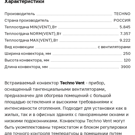
Характеристики
Производитель
TECHNO
Страна производитель
РОССИЯ
Теплоотдача MIN(VENT),Вт
5.845
Теплоотдача NORM(VENT),Вт
7.357
Теплоотдача MAX(VENT),Вт
9.222
Вид конвекции
с вентиляторами
Ширина конвектора, мм
250
Высота конвектора, мм
120
Длина конвектора, мм
3900
Встраиваемый конвектор
Techno Vent
- прибор,
оснащенный тангенциальными вентиляторами,
предназначен для обогрева помещений с большой
площадью остекления и высокими требованиями к
интенсивности отопления. Подходит для установки как в
жилых, так и в офисных зданиях с панорамными окнами и
низкими подоконниками. Конвекторы Techno Vent могут
быть укомплектованы термостатом и блоком регулировки
для точного контроля температуры в помещении путем