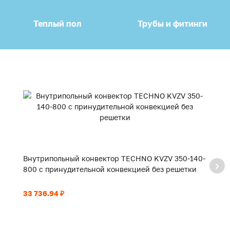
Теплый пол
Трубы и фитинги
Внутрипольный конвектор TECHNO KVZV 350-140-
В
800 с принудительной конвекцией без решетки
9
33 736.94 ₽
35