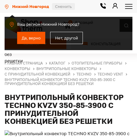
Нижний Новгород
Сменить
0 позиций
0
Ваш регион Нижний Новгород?
0 ₽
Да, верно
Нет, другой
КАТАЛОГ
КОНСУЛЬТАЦИЯ
ГЛАВНАЯ СТРАНИЦА
КАТАЛОГ
ОТОПИТЕЛЬНЫЕ ПРИБОРЫ
КОНВЕКТОРЫ
ВНУТРИПОЛЬНЫЕ КОНВЕКТОРЫ
С ПРИНУДИТЕЛЬНОЙ КОНВЕКЦИЕЙ
TECHNO
TECHNO VENT
ВНУТРИПОЛЬНЫЙ КОНВЕКТОР TECHNO KVZV 350-85-3900 С
ПРИНУДИТЕЛЬНОЙ КОНВЕКЦИЕЙ БЕЗ РЕШЕТКИ
ВНУТРИПОЛЬНЫЙ КОНВЕКТОР
TECHNO KVZV 350-85-3900 С
ПРИНУДИТЕЛЬНОЙ
КОНВЕКЦИЕЙ БЕЗ РЕШЕТКИ