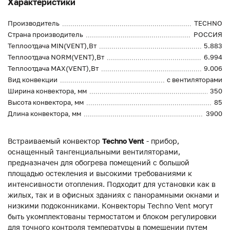
Характеристики
Производитель
TECHNO
Страна производитель
РОССИЯ
Теплоотдача MIN(VENT),Вт
5.883
Теплоотдача NORM(VENT),Вт
6.994
Теплоотдача MAX(VENT),Вт
9.006
Вид конвекции
с вентиляторами
Ширина конвектора, мм
350
Высота конвектора, мм
85
Длина конвектора, мм
3900
Встраиваемый конвектор
Techno Vent
- прибор,
оснащенный тангенциальными вентиляторами,
предназначен для обогрева помещений с большой
площадью остекления и высокими требованиями к
интенсивности отопления. Подходит для установки как в
жилых, так и в офисных зданиях с панорамными окнами и
низкими подоконниками. Конвекторы Techno Vent могут
быть укомплектованы термостатом и блоком регулировки
для точного контроля температуры в помещении путем