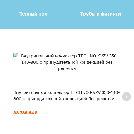
Теплый пол
Трубы и фитинги
Внутрипольный конвектор TECHNO KVZV 350-140-
В
800 с принудительной конвекцией без решетки
9
33 736.94 ₽
35